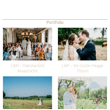
Portfolio
C&R – Vaeshartelt
L&P – De Grote Hegge
Maastricht
Thorn