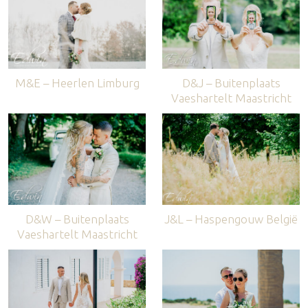
M&E – Heerlen Limburg
D&J – Buitenplaats
Vaeshartelt Maastricht
D&W – Buitenplaats
J&L – Haspengouw België
Vaeshartelt Maastricht