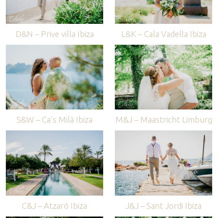
D&N – Prive villa Ibiza
L&K – Cala Vadella Ibiza
S&W – Ca’s Milà Ibiza
M&J – Maastricht Limburg
C&J – Atzaró Ibiza
J&J – Sant Jordi Ibiza