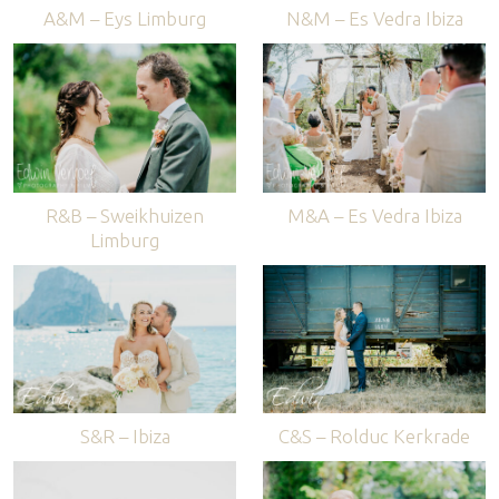
A&M – Eys Limburg
N&M – Es Vedra Ibiza
R&B – Sweikhuizen
M&A – Es Vedra Ibiza
Limburg
S&R – Ibiza
C&S – Rolduc Kerkrade