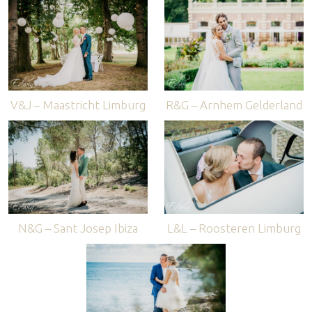
V&J – Maastricht Limburg
R&G – Arnhem Gelderland
N&G – Sant Josep Ibiza
L&L – Roosteren Limburg