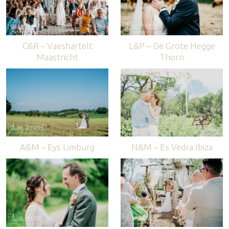
C&R – Vaeshartelt
L&P – De Grote Hegge
Maastricht
Thorn
A&M – Eys Limburg
N&M – Es Vedra Ibiza