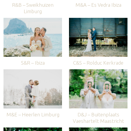
R&B – Sweikhuizen
M&A – Es Vedra Ibiza
Limburg
S&R – Ibiza
C&S – Rolduc Kerkrade
M&E – Heerlen Limburg
D&J – Buitenplaats
Vaeshartelt Maastricht