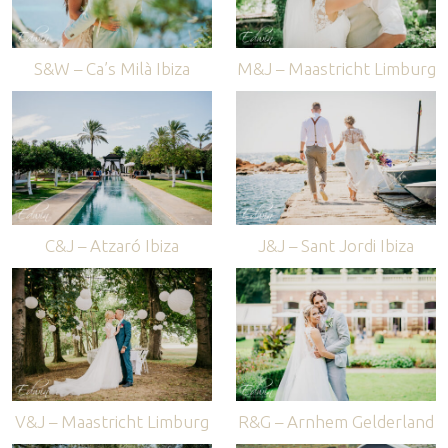
S&W – Ca’s Milà Ibiza
M&J – Maastricht Limburg
C&J – Atzaró Ibiza
J&J – Sant Jordi Ibiza
V&J – Maastricht Limburg
R&G – Arnhem Gelderland