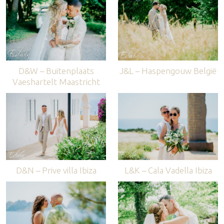
D&W – Buitenplaats
J&L – Haspengouw België
Vaeshartelt Maastricht
D&N – Prive villa Ibiza
L&K – Cala Vadella Ibiza