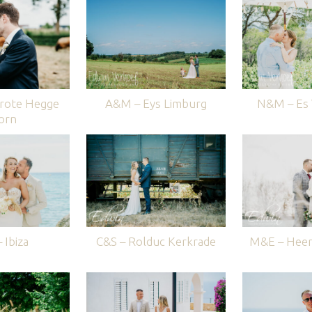
rote Hegge
A&M – Eys Limburg
N&M – Es V
orn
 Ibiza
C&S – Rolduc Kerkrade
M&E – Heer