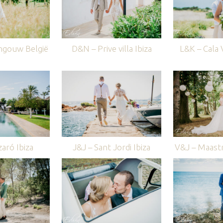
ngouw België
D&N – Prive villa Ibiza
L&K – Cala V
aró Ibiza
J&J – Sant Jordi Ibiza
V&J – Maastr