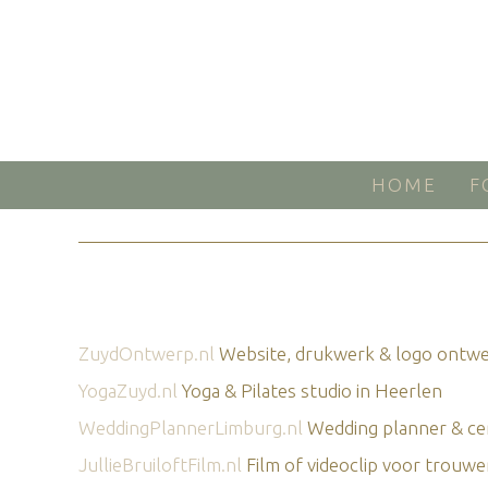
HOME
F
ZuydOntwerp.nl
Website, drukwerk & logo ontwe
YogaZuyd.nl
Yoga & Pilates studio in Heerlen
WeddingPlannerLimburg.nl
Wedding planner & ce
JullieBruiloftFilm.nl
Film of videoclip voor trouwe