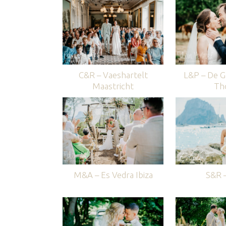
C&R – Vaeshartelt
L&P – De G
Maastricht
Th
M&A – Es Vedra Ibiza
S&R –