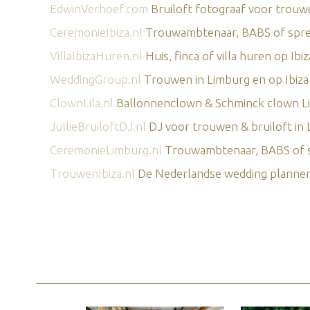
EdwinVerhoef.com
Bruiloft fotograaf voor trouwe
CeremonieIbiza.nl
Trouwambtenaar, BABS of spreke
VillaIbizaHuren.nl
Huis, finca of villa huren op Ibiz
WeddingGroup.nl
Trouwen in Limburg en op Ibiza
ClownLila.nl
Ballonnenclown & Schminck clown L
JullieBruiloftDJ.nl
DJ voor trouwen & bruiloft in
CeremonieLimburg.nl
Trouwambtenaar, BABS of sp
TrouwenIbiza.nl
De Nederlandse wedding planner 