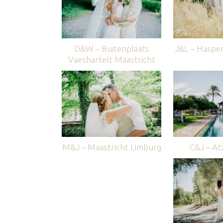
D&W – Buitenplaats
J&L – Haspe
Vaeshartelt Maastricht
M&J – Maastricht Limburg
C&J – Atz