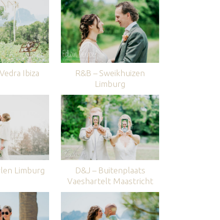
edra Ibiza
R&B – Sweikhuizen
Limburg
len Limburg
D&J – Buitenplaats
Vaeshartelt Maastricht