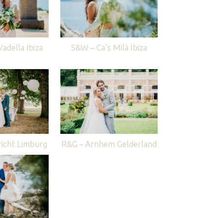
adella Ibiza
S&W – Ca’s Milà Ibiza
icht Limburg
R&G – Arnhem Gelderland