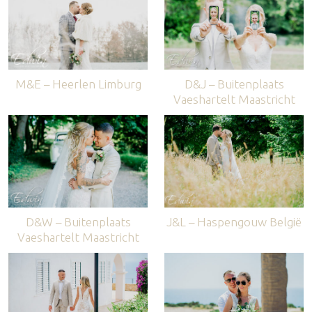
M&E – Heerlen Limburg
D&J – Buitenplaats
Vaeshartelt Maastricht
D&W – Buitenplaats
J&L – Haspengouw België
Vaeshartelt Maastricht