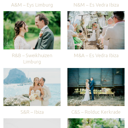
A&M – Eys Limburg
N&M – Es Vedra Ibiza
R&B – Sweikhuizen
M&A – Es Vedra Ibiza
Limburg
S&R – Ibiza
C&S – Rolduc Kerkrade