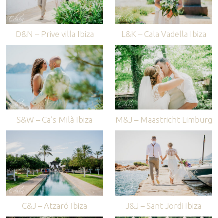
D&N – Prive villa Ibiza
L&K – Cala Vadella Ibiza
S&W – Ca’s Milà Ibiza
M&J – Maastricht Limburg
C&J – Atzaró Ibiza
J&J – Sant Jordi Ibiza