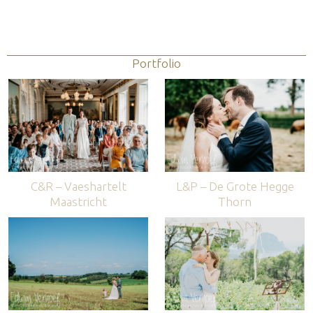
Portfolio
C&R – Vaeshartelt
L&P – De Grote Hegge
Maastricht
Thorn