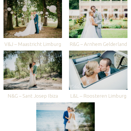
V&J – Maastricht Limburg
R&G – Arnhem Gelderland
N&G – Sant Josep Ibiza
L&L – Roosteren Limburg