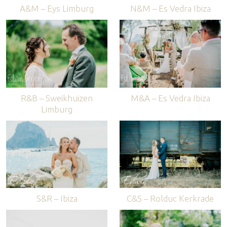
A&M – Eys Limburg
N&M – Es Vedra Ibiza
R&B – Sweikhuizen
M&A – Es Vedra Ibiza
Limburg
S&R – Ibiza
C&S – Rolduc Kerkrade