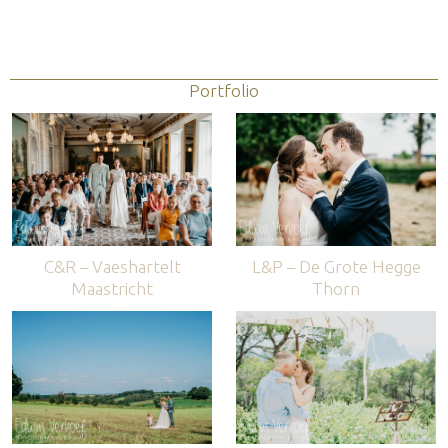
Portfolio
C&R – Vaeshartelt
L&P – De Grote Hegge
Maastricht
Thorn