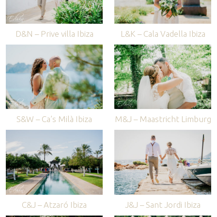
D&N – Prive villa Ibiza
L&K – Cala Vadella Ibiza
S&W – Ca’s Milà Ibiza
M&J – Maastricht Limburg
C&J – Atzaró Ibiza
J&J – Sant Jordi Ibiza