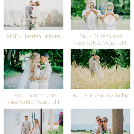
M&E – Heerlen Limburg
D&J – Buitenplaats
Vaeshartelt Maastricht
D&W – Buitenplaats
J&L – Haspengouw België
Vaeshartelt Maastricht