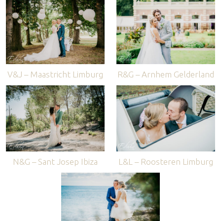
V&J – Maastricht Limburg
R&G – Arnhem Gelderland
N&G – Sant Josep Ibiza
L&L – Roosteren Limburg