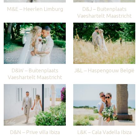
M&E – Heerlen Limburg
D&J – Buitenplaats
Vaeshartelt Maastricht
D&W – Buitenplaats
J&L – Haspengouw België
Vaeshartelt Maastricht
D&N – Prive villa Ibiza
L&K – Cala Vadella Ibiza