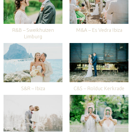
R&B – Sweikhuizen
M&A – Es Vedra Ibiza
Limburg
S&R – Ibiza
C&S – Rolduc Kerkrade