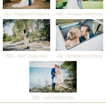
V&J – Maastricht Limburg
R&G – Arnhem Gelderland
N&G – Sant Josep Ibiza
L&L – Roosteren Limburg
S&D – Cala Vadella Ibiza