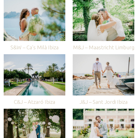
S&W – Ca’s Milà Ibiza
M&J – Maastricht Limburg
C&J – Atzaró Ibiza
J&J – Sant Jordi Ibiza