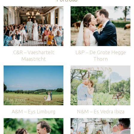
C&R – Vaeshartelt
L&P – De Grote Hegge
Maastricht
Thorn
A&M – Eys Limburg
N&M – Es Vedra Ibiza