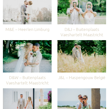
M&E – Heerlen Limburg
D&J – Buitenplaats
Vaeshartelt Maastricht
D&W – Buitenplaats
J&L – Haspengouw België
Vaeshartelt Maastricht