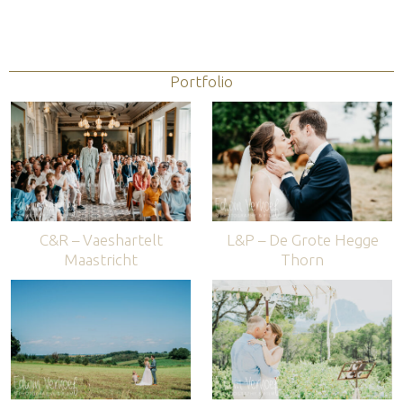
Portfolio
C&R – Vaeshartelt
L&P – De Grote Hegge
Maastricht
Thorn