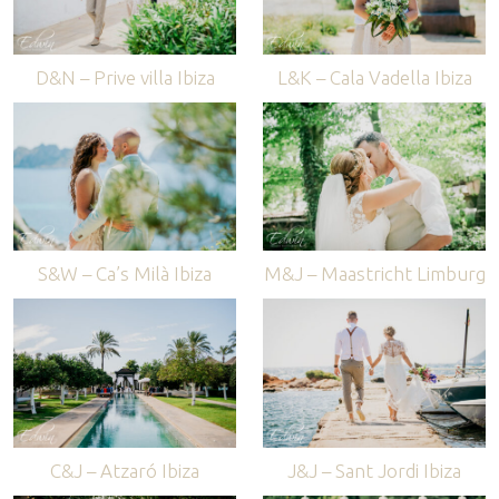
D&N – Prive villa Ibiza
L&K – Cala Vadella Ibiza
S&W – Ca’s Milà Ibiza
M&J – Maastricht Limburg
C&J – Atzaró Ibiza
J&J – Sant Jordi Ibiza