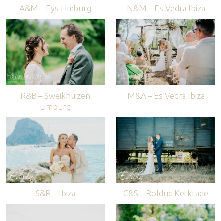
A&M – Eys Limburg
N&M – Es Vedra Ibiza
R&B – Sweikhuizen
M&A – Es Vedra Ibiza
Limburg
S&R – Ibiza
C&S – Rolduc Kerkrade