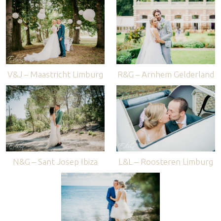
V&J – Maastricht Limburg
R&G – Arnhem Gelderland
N&G – Sant Josep Ibiza
L&L – Roosteren Limburg