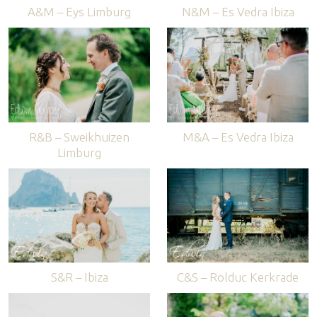
A&M – Eys Limburg
N&M – Es Vedra Ibiza
R&B – Sweikhuizen
M&A – Es Vedra Ibiza
Limburg
S&R – Ibiza
C&S – Rolduc Kerkrade