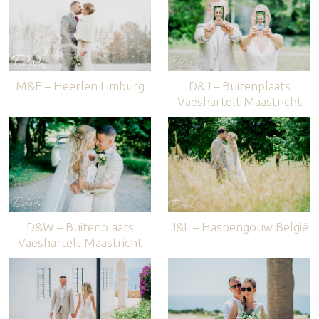
M&E – Heerlen Limburg
D&J – Buitenplaats
Vaeshartelt Maastricht
D&W – Buitenplaats
J&L – Haspengouw België
Vaeshartelt Maastricht