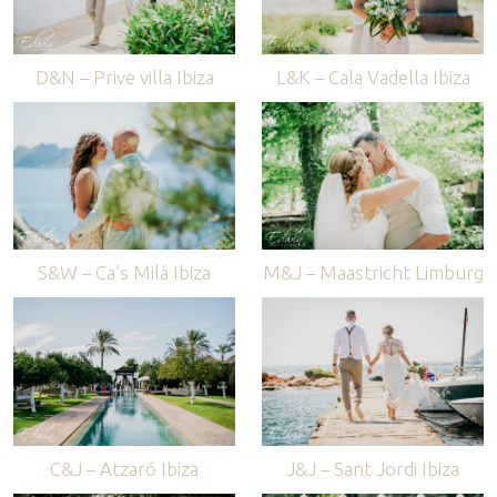
D&N – Prive villa Ibiza
L&K – Cala Vadella Ibiza
S&W – Ca’s Milà Ibiza
M&J – Maastricht Limburg
C&J – Atzaró Ibiza
J&J – Sant Jordi Ibiza