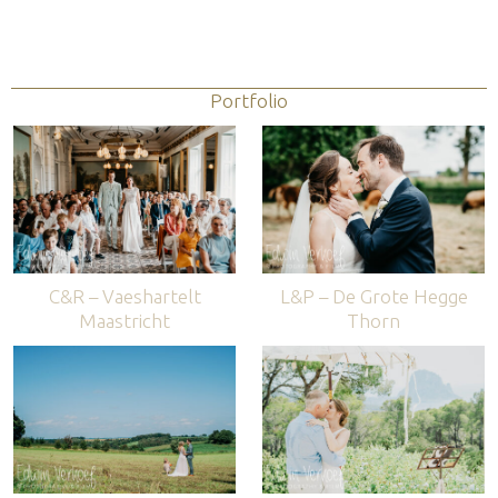
Portfolio
C&R – Vaeshartelt
L&P – De Grote Hegge
Maastricht
Thorn