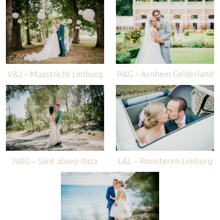
V&J – Maastricht Limburg
R&G – Arnhem Gelderland
N&G – Sant Josep Ibiza
L&L – Roosteren Limburg