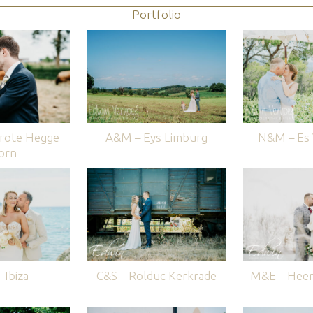
Portfolio
rote Hegge
A&M – Eys Limburg
N&M – Es V
orn
 Ibiza
C&S – Rolduc Kerkrade
M&E – Heer