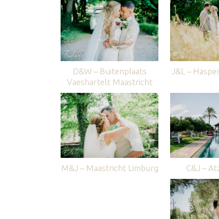
D&W – Buitenplaats
J&L – Haspe
Vaeshartelt Maastricht
M&J – Maastricht Limburg
C&J – Atz