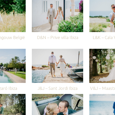
ngouw België
D&N – Prive villa Ibiza
L&K – Cala V
aró Ibiza
J&J – Sant Jordi Ibiza
V&J – Maastr