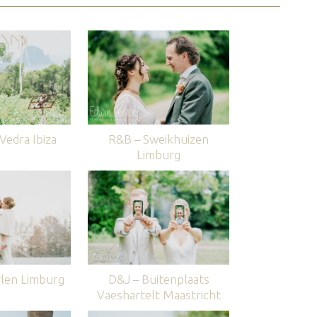
edra Ibiza
R&B – Sweikhuizen
Limburg
len Limburg
D&J – Buitenplaats
Vaeshartelt Maastricht