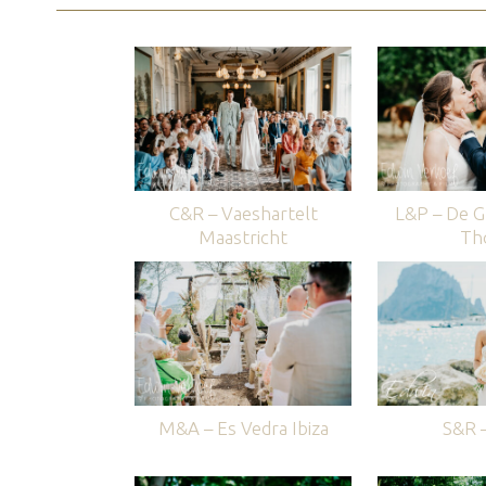
C&R – Vaeshartelt
L&P – De G
Maastricht
Th
M&A – Es Vedra Ibiza
S&R –