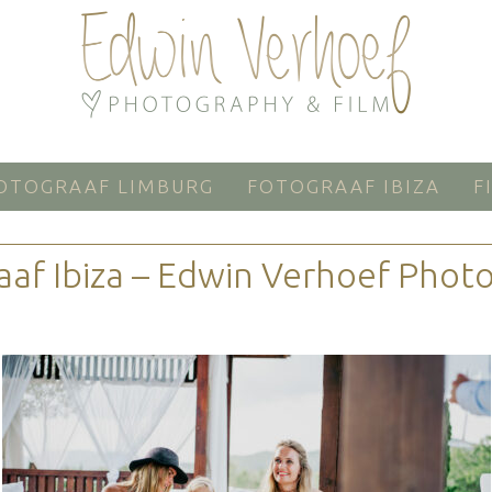
OTOGRAAF LIMBURG
FOTOGRAAF IBIZA
F
aaf Ibiza – Edwin Verhoef Phot