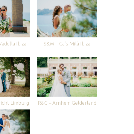
adella Ibiza
S&W – Ca’s Milà Ibiza
icht Limburg
R&G – Arnhem Gelderland