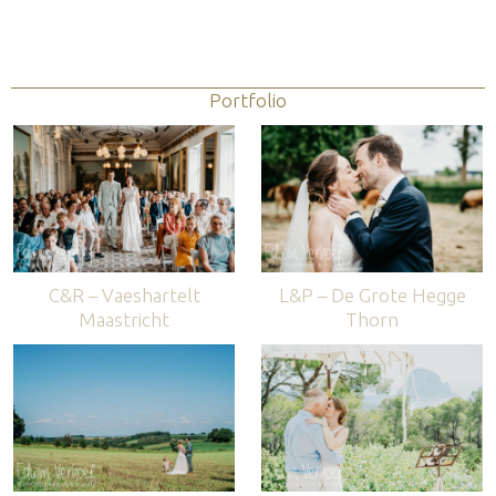
Portfolio
C&R – Vaeshartelt
L&P – De Grote Hegge
Maastricht
Thorn