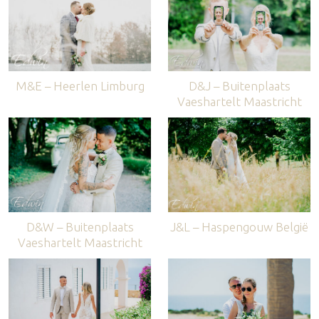
M&E – Heerlen Limburg
D&J – Buitenplaats
Vaeshartelt Maastricht
D&W – Buitenplaats
J&L – Haspengouw België
Vaeshartelt Maastricht