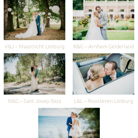
V&J – Maastricht Limburg
R&G – Arnhem Gelderland
N&G – Sant Josep Ibiza
L&L – Roosteren Limburg