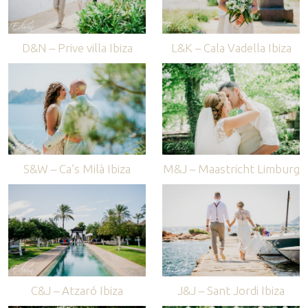
D&N – Prive villa Ibiza
L&K – Cala Vadella Ibiza
S&W – Ca’s Milà Ibiza
M&J – Maastricht Limburg
C&J – Atzaró Ibiza
J&J – Sant Jordi Ibiza