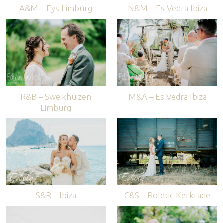
A&M – Eys Limburg
N&M – Es Vedra Ibiza
R&B – Sweikhuizen
M&A – Es Vedra Ibiza
Limburg
S&R – Ibiza
C&S – Rolduc Kerkrade