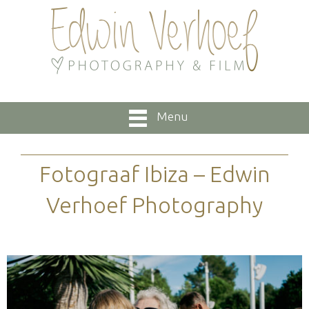
Menu
Fotograaf Ibiza – Edwin
Verhoef Photography