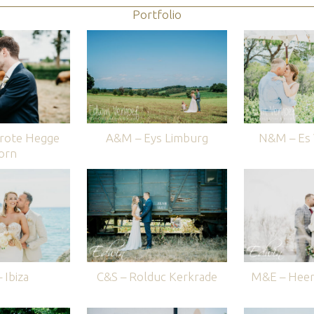
Portfolio
rote Hegge
A&M – Eys Limburg
N&M – Es V
orn
 Ibiza
C&S – Rolduc Kerkrade
M&E – Heer