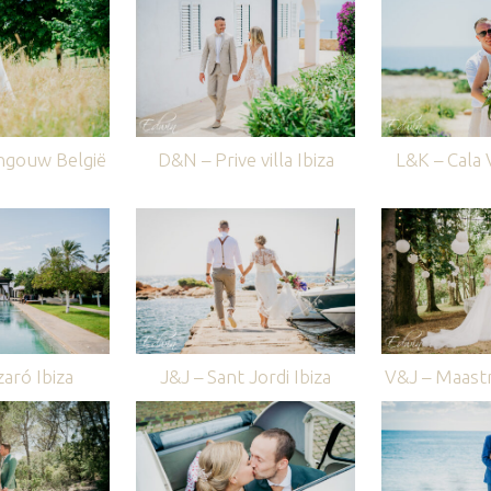
ngouw België
D&N – Prive villa Ibiza
L&K – Cala V
aró Ibiza
J&J – Sant Jordi Ibiza
V&J – Maastr