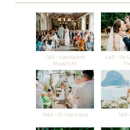
C&R – Vaeshartelt
L&P – De G
Maastricht
Th
M&A – Es Vedra Ibiza
S&R –