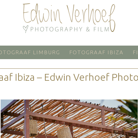
OTOGRAAF LIMBURG
FOTOGRAAF IBIZA
F
aaf Ibiza – Edwin Verhoef Phot