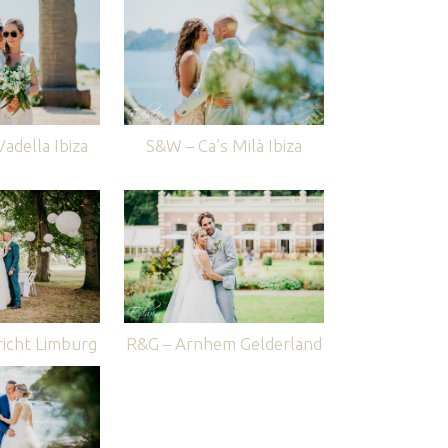
adella Ibiza
S&W – Ca’s Milà Ibiza
icht Limburg
R&G – Arnhem Gelderland