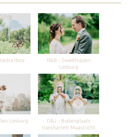
edra Ibiza
R&B – Sweikhuizen
Limburg
len Limburg
D&J – Buitenplaats
Vaeshartelt Maastricht