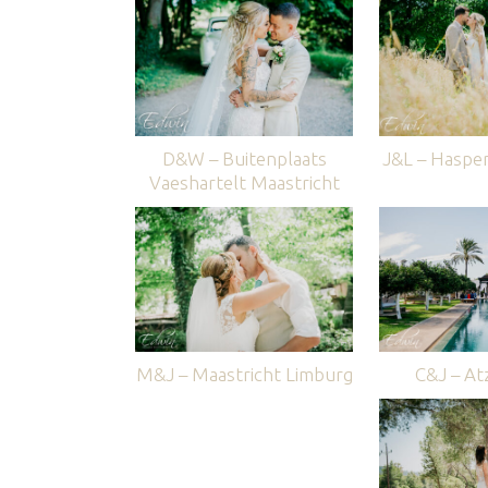
D&W – Buitenplaats
J&L – Haspe
Vaeshartelt Maastricht
M&J – Maastricht Limburg
C&J – Atz