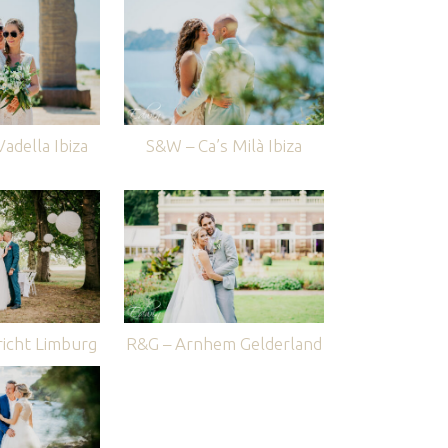
adella Ibiza
S&W – Ca’s Milà Ibiza
icht Limburg
R&G – Arnhem Gelderland