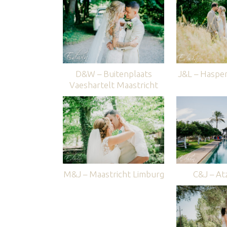
D&W – Buitenplaats
J&L – Haspe
Vaeshartelt Maastricht
M&J – Maastricht Limburg
C&J – Atz