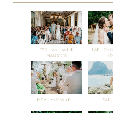
C&R – Vaeshartelt
L&P – De G
Maastricht
Th
M&A – Es Vedra Ibiza
S&R –