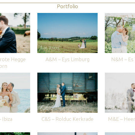
Portfolio
rote Hegge
A&M – Eys Limburg
N&M – Es V
orn
 Ibiza
C&S – Rolduc Kerkrade
M&E – Heer