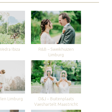
edra Ibiza
R&B – Sweikhuizen
Limburg
len Limburg
D&J – Buitenplaats
Vaeshartelt Maastricht