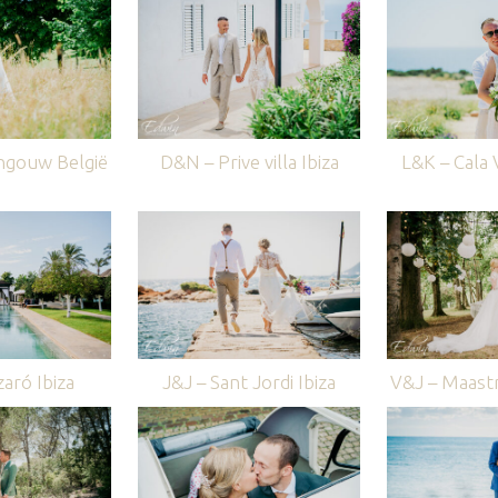
ngouw België
D&N – Prive villa Ibiza
L&K – Cala V
aró Ibiza
J&J – Sant Jordi Ibiza
V&J – Maastr