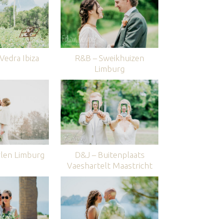
edra Ibiza
R&B – Sweikhuizen
Limburg
len Limburg
D&J – Buitenplaats
Vaeshartelt Maastricht