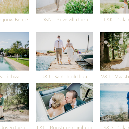
ngouw België
D&N – Prive villa Ibiza
L&K – Cala V
aró Ibiza
J&J – Sant Jordi Ibiza
V&J – Maastr
Josep Ibiza
L&L – Roosteren Limburg
S&D – Cala V