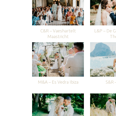
C&R – Vaeshartelt
L&P – De G
Maastricht
Th
M&A – Es Vedra Ibiza
S&R –