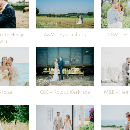
rote Hegge
A&M – Eys Limburg
N&M – Es V
orn
 Ibiza
C&S – Rolduc Kerkrade
M&E – Heer