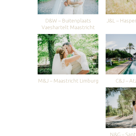
D&W – Buitenplaats
J&L – Haspe
Vaeshartelt Maastricht
M&J – Maastricht Limburg
C&J – Atz
N&G – Sant 