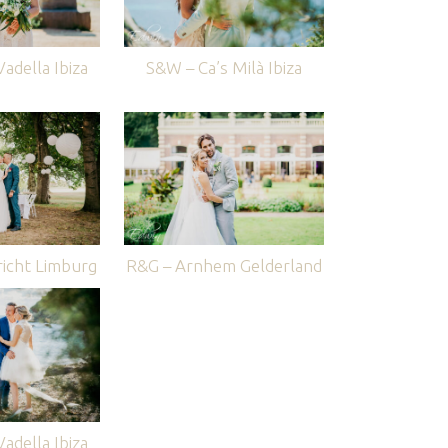
adella Ibiza
S&W – Ca’s Milà Ibiza
icht Limburg
R&G – Arnhem Gelderland
adella Ibiza