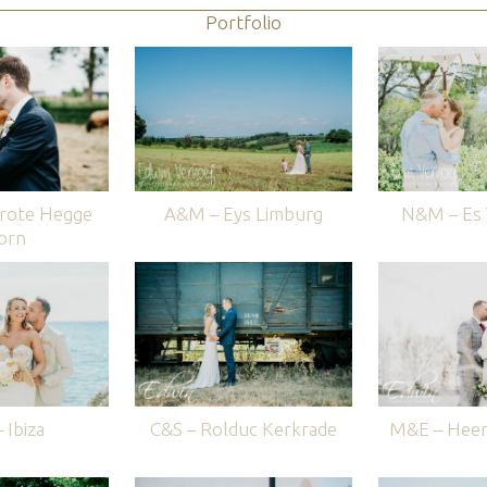
Portfolio
rote Hegge
A&M – Eys Limburg
N&M – Es V
orn
 Ibiza
C&S – Rolduc Kerkrade
M&E – Heer