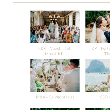
C&R – Vaeshartelt
L&P – De G
Maastricht
Th
M&A – Es Vedra Ibiza
S&R –