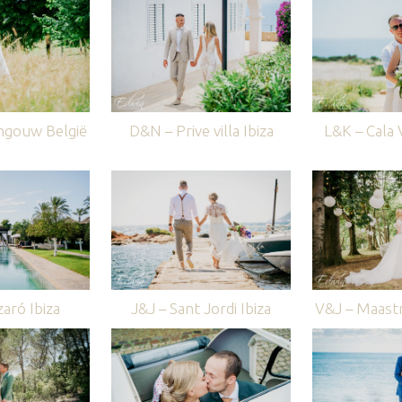
ngouw België
D&N – Prive villa Ibiza
L&K – Cala V
aró Ibiza
J&J – Sant Jordi Ibiza
V&J – Maastr