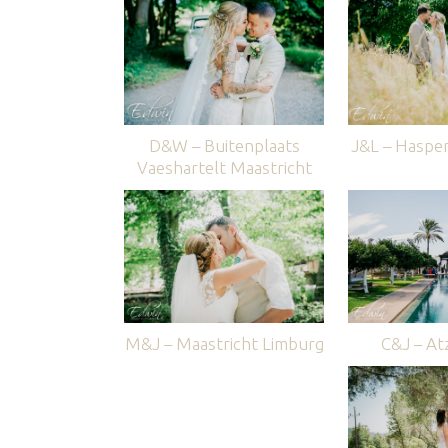
D&W – Buitenplaats
J&L – Haspe
Vaeshartelt Maastricht
M&J – Maastricht Limburg
C&J – Atz