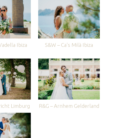
adella Ibiza
S&W – Ca’s Milà Ibiza
icht Limburg
R&G – Arnhem Gelderland