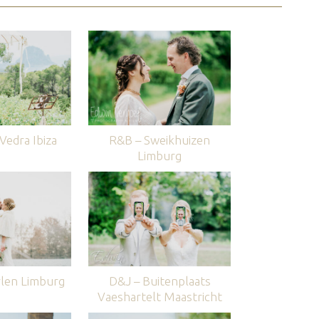
edra Ibiza
R&B – Sweikhuizen
Limburg
len Limburg
D&J – Buitenplaats
Vaeshartelt Maastricht