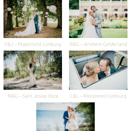
V&J – Maastricht Limburg
R&G – Arnhem Gelderland
N&G – Sant Josep Ibiza
L&L – Roosteren Limburg