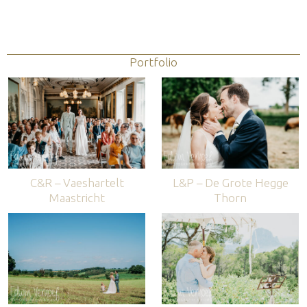
Portfolio
C&R – Vaeshartelt
L&P – De Grote Hegge
Maastricht
Thorn