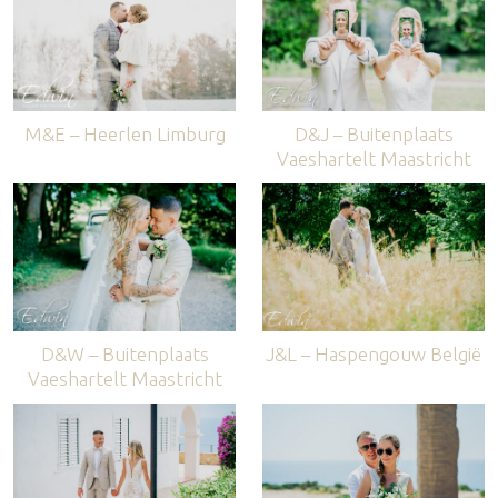
M&E – Heerlen Limburg
D&J – Buitenplaats
Vaeshartelt Maastricht
D&W – Buitenplaats
J&L – Haspengouw België
Vaeshartelt Maastricht