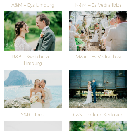
A&M – Eys Limburg
N&M – Es Vedra Ibiza
R&B – Sweikhuizen
M&A – Es Vedra Ibiza
Limburg
S&R – Ibiza
C&S – Rolduc Kerkrade