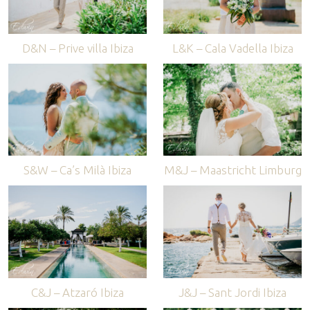
D&N – Prive villa Ibiza
L&K – Cala Vadella Ibiza
S&W – Ca’s Milà Ibiza
M&J – Maastricht Limburg
C&J – Atzaró Ibiza
J&J – Sant Jordi Ibiza