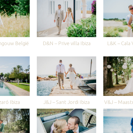
ngouw België
D&N – Prive villa Ibiza
L&K – Cala V
aró Ibiza
J&J – Sant Jordi Ibiza
V&J – Maastr