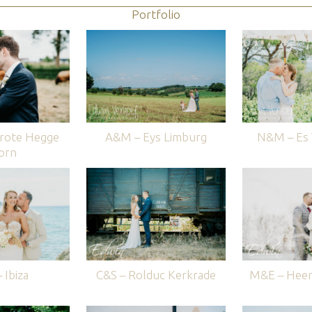
Portfolio
rote Hegge
A&M – Eys Limburg
N&M – Es V
orn
 Ibiza
C&S – Rolduc Kerkrade
M&E – Heer