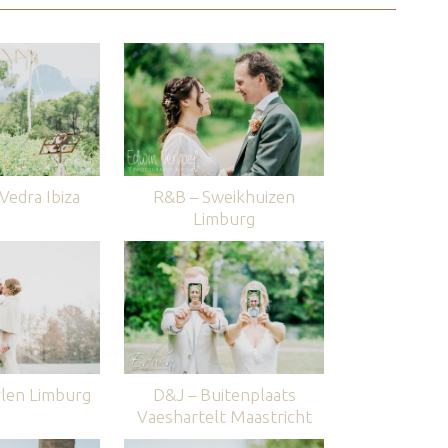
edra Ibiza
R&B – Sweikhuizen
Limburg
len Limburg
D&J – Buitenplaats
Vaeshartelt Maastricht