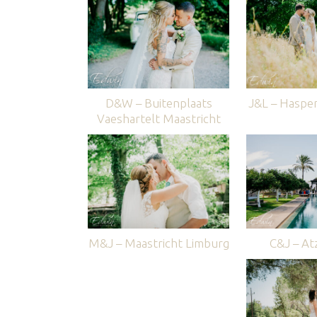
D&W – Buitenplaats
J&L – Haspe
Vaeshartelt Maastricht
M&J – Maastricht Limburg
C&J – Atz