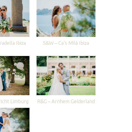
adella Ibiza
S&W – Ca’s Milà Ibiza
icht Limburg
R&G – Arnhem Gelderland