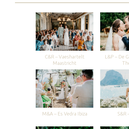
C&R – Vaeshartelt
L&P – De G
Maastricht
Th
M&A – Es Vedra Ibiza
S&R –