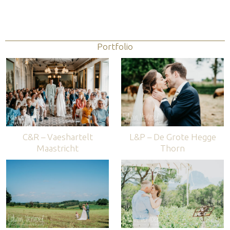
Portfolio
C&R – Vaeshartelt
L&P – De Grote Hegge
Maastricht
Thorn