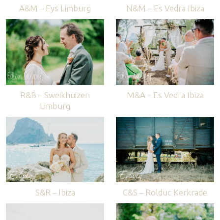
A&M – Eys Limburg
N&M – Es Vedra Ibiza
R&B – Sweikhuizen
M&A – Es Vedra Ibiza
Limburg
S&R – Ibiza
C&S – Rolduc Kerkrade