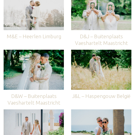
M&E – Heerlen Limburg
D&J – Buitenplaats
Vaeshartelt Maastricht
D&W – Buitenplaats
J&L – Haspengouw België
Vaeshartelt Maastricht