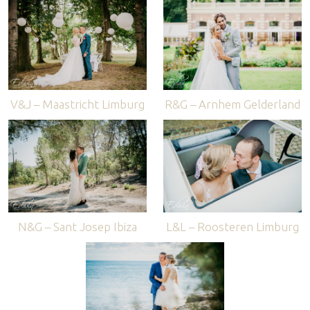
V&J – Maastricht Limburg
R&G – Arnhem Gelderland
N&G – Sant Josep Ibiza
L&L – Roosteren Limburg