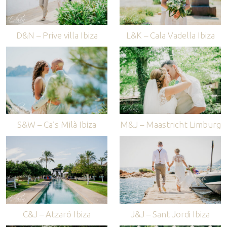
D&N – Prive villa Ibiza
L&K – Cala Vadella Ibiza
S&W – Ca’s Milà Ibiza
M&J – Maastricht Limburg
C&J – Atzaró Ibiza
J&J – Sant Jordi Ibiza