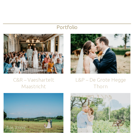
Portfolio
C&R – Vaeshartelt
L&P – De Grote Hegge
Maastricht
Thorn