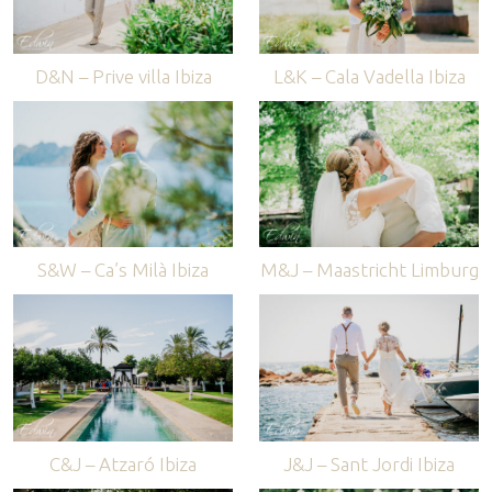
D&N – Prive villa Ibiza
L&K – Cala Vadella Ibiza
S&W – Ca’s Milà Ibiza
M&J – Maastricht Limburg
C&J – Atzaró Ibiza
J&J – Sant Jordi Ibiza