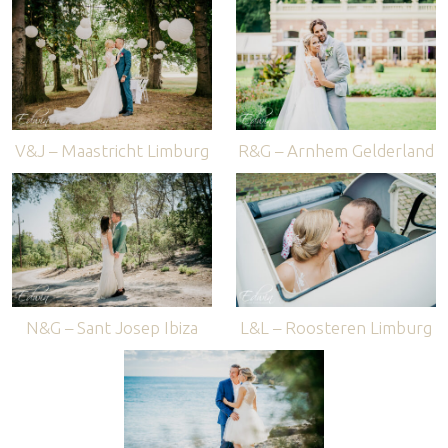
V&J – Maastricht Limburg
R&G – Arnhem Gelderland
N&G – Sant Josep Ibiza
L&L – Roosteren Limburg