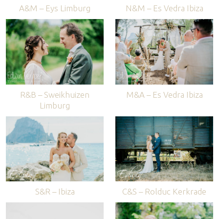
A&M – Eys Limburg
N&M – Es Vedra Ibiza
R&B – Sweikhuizen
M&A – Es Vedra Ibiza
Limburg
S&R – Ibiza
C&S – Rolduc Kerkrade