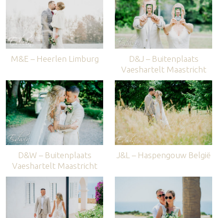
M&E – Heerlen Limburg
D&J – Buitenplaats
Vaeshartelt Maastricht
D&W – Buitenplaats
J&L – Haspengouw België
Vaeshartelt Maastricht