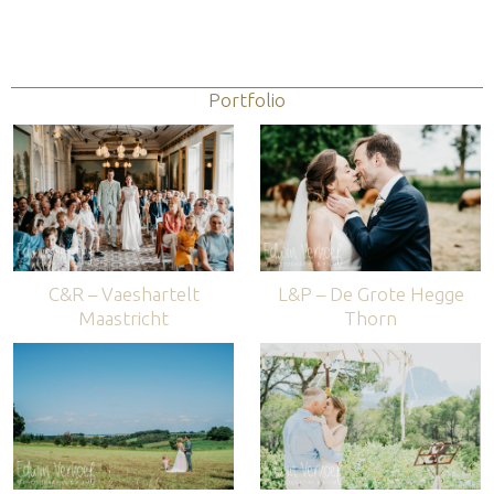
Portfolio
C&R – Vaeshartelt
L&P – De Grote Hegge
Maastricht
Thorn