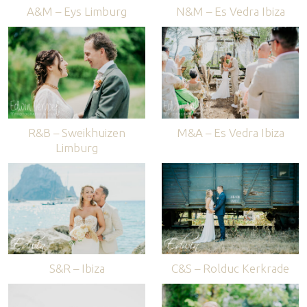
A&M – Eys Limburg
N&M – Es Vedra Ibiza
R&B – Sweikhuizen
M&A – Es Vedra Ibiza
Limburg
S&R – Ibiza
C&S – Rolduc Kerkrade