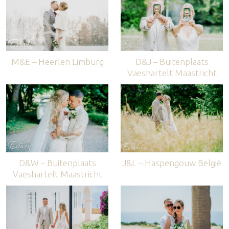
M&E – Heerlen Limburg
D&J – Buitenplaats
Vaeshartelt Maastricht
D&W – Buitenplaats
J&L – Haspengouw België
Vaeshartelt Maastricht