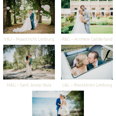
V&J – Maastricht Limburg
R&G – Arnhem Gelderland
N&G – Sant Josep Ibiza
L&L – Roosteren Limburg