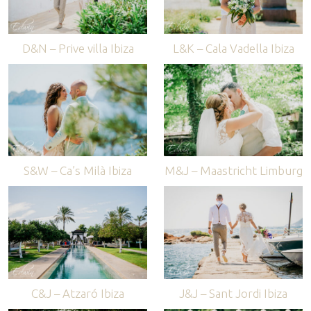
D&N – Prive villa Ibiza
L&K – Cala Vadella Ibiza
S&W – Ca’s Milà Ibiza
M&J – Maastricht Limburg
C&J – Atzaró Ibiza
J&J – Sant Jordi Ibiza