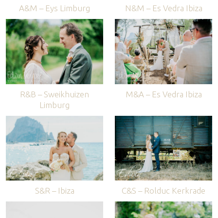
A&M – Eys Limburg
N&M – Es Vedra Ibiza
R&B – Sweikhuizen
M&A – Es Vedra Ibiza
Limburg
S&R – Ibiza
C&S – Rolduc Kerkrade