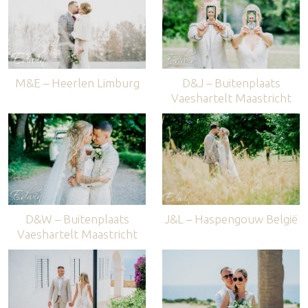
M&E – Heerlen Limburg
D&J – Buitenplaats
Vaeshartelt Maastricht
D&W – Buitenplaats
J&L – Haspengouw België
Vaeshartelt Maastricht