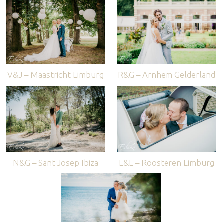
V&J – Maastricht Limburg
R&G – Arnhem Gelderland
N&G – Sant Josep Ibiza
L&L – Roosteren Limburg