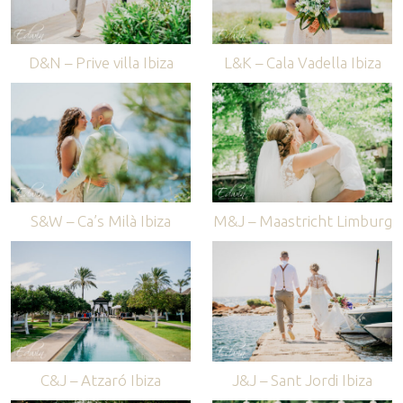
D&N – Prive villa Ibiza
L&K – Cala Vadella Ibiza
S&W – Ca’s Milà Ibiza
M&J – Maastricht Limburg
C&J – Atzaró Ibiza
J&J – Sant Jordi Ibiza