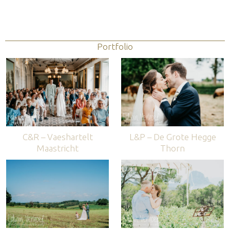
Portfolio
C&R – Vaeshartelt
L&P – De Grote Hegge
Maastricht
Thorn