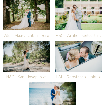
V&J – Maastricht Limburg
R&G – Arnhem Gelderland
N&G – Sant Josep Ibiza
L&L – Roosteren Limburg