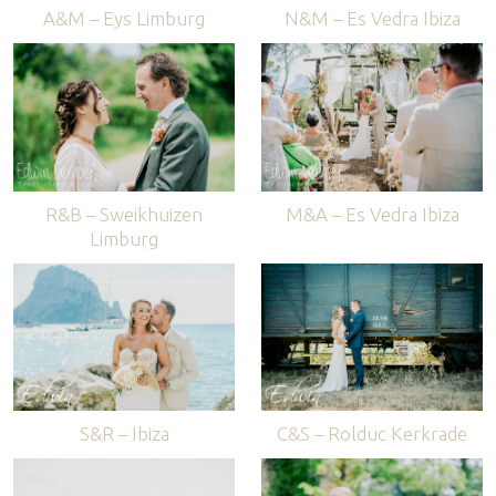
A&M – Eys Limburg
N&M – Es Vedra Ibiza
R&B – Sweikhuizen
M&A – Es Vedra Ibiza
Limburg
S&R – Ibiza
C&S – Rolduc Kerkrade