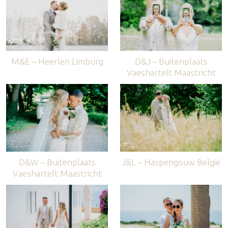
M&E – Heerlen Limburg
D&J – Buitenplaats
Vaeshartelt Maastricht
D&W – Buitenplaats
J&L – Haspengouw België
Vaeshartelt Maastricht