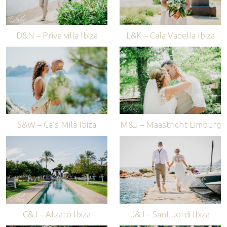
D&N – Prive villa Ibiza
L&K – Cala Vadella Ibiza
S&W – Ca’s Milà Ibiza
M&J – Maastricht Limburg
C&J – Atzaró Ibiza
J&J – Sant Jordi Ibiza