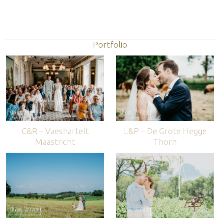
Portfolio
C&R – Vaeshartelt
L&P – De Grote Hegge
Maastricht
Thorn