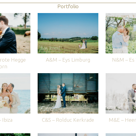
Portfolio
rote Hegge
A&M – Eys Limburg
N&M – Es V
orn
 Ibiza
C&S – Rolduc Kerkrade
M&E – Heer