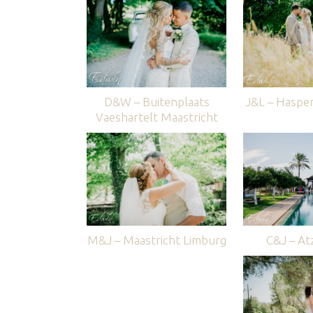
D&W – Buitenplaats
J&L – Haspe
Vaeshartelt Maastricht
M&J – Maastricht Limburg
C&J – Atz