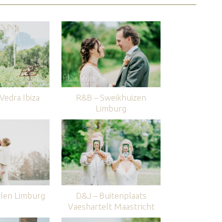
edra Ibiza
R&B – Sweikhuizen
Limburg
len Limburg
D&J – Buitenplaats
Vaeshartelt Maastricht