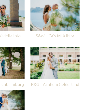
adella Ibiza
S&W – Ca’s Milà Ibiza
icht Limburg
R&G – Arnhem Gelderland