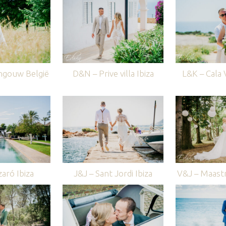
ngouw België
D&N – Prive villa Ibiza
L&K – Cala V
aró Ibiza
J&J – Sant Jordi Ibiza
V&J – Maastr