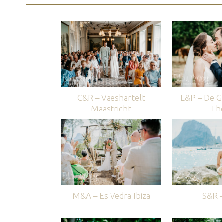
C&R – Vaeshartelt
L&P – De G
Maastricht
Th
M&A – Es Vedra Ibiza
S&R –