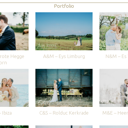
Portfolio
rote Hegge
A&M – Eys Limburg
N&M – Es V
orn
 Ibiza
C&S – Rolduc Kerkrade
M&E – Heer