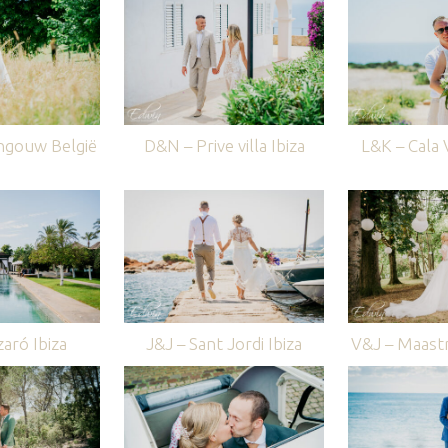
ngouw België
D&N – Prive villa Ibiza
L&K – Cala V
aró Ibiza
J&J – Sant Jordi Ibiza
V&J – Maastr