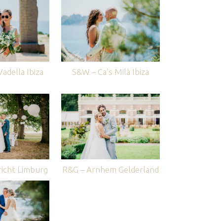
adella Ibiza
S&W – Ca’s Milà Ibiza
icht Limburg
R&G – Arnhem Gelderland