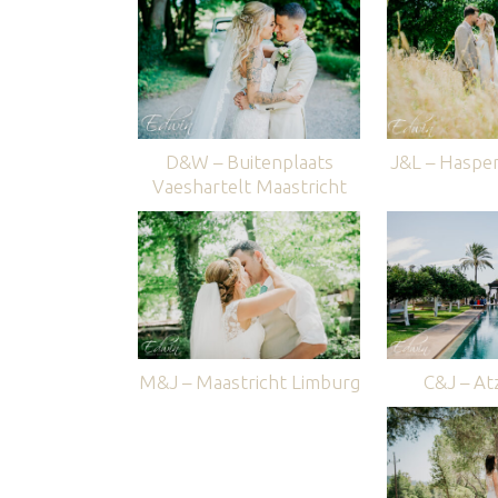
D&W – Buitenplaats
J&L – Haspe
Vaeshartelt Maastricht
M&J – Maastricht Limburg
C&J – Atz