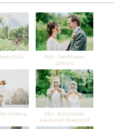
edra Ibiza
R&B – Sweikhuizen
Limburg
len Limburg
D&J – Buitenplaats
Vaeshartelt Maastricht