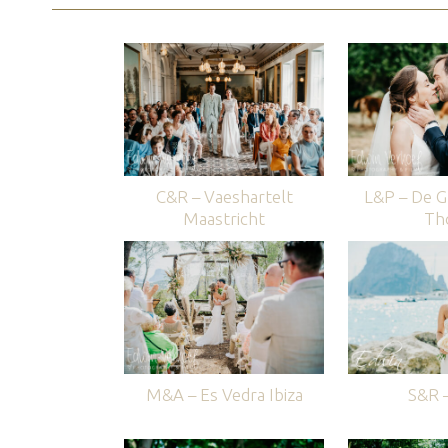
C&R – Vaeshartelt
L&P – De G
Maastricht
Th
M&A – Es Vedra Ibiza
S&R –