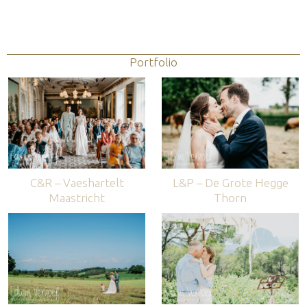
Portfolio
C&R – Vaeshartelt
L&P – De Grote Hegge
Maastricht
Thorn