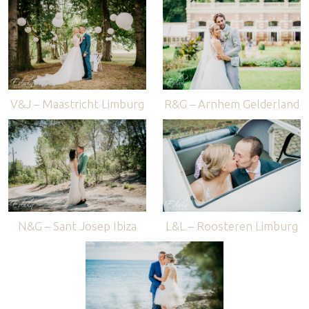
V&J – Maastricht Limburg
R&G – Arnhem Gelderland
N&G – Sant Josep Ibiza
L&L – Roosteren Limburg