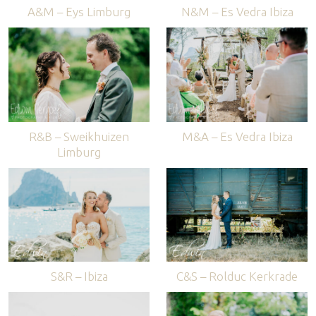
A&M – Eys Limburg
N&M – Es Vedra Ibiza
R&B – Sweikhuizen
M&A – Es Vedra Ibiza
Limburg
S&R – Ibiza
C&S – Rolduc Kerkrade