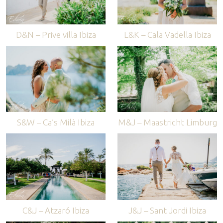
D&N – Prive villa Ibiza
L&K – Cala Vadella Ibiza
S&W – Ca’s Milà Ibiza
M&J – Maastricht Limburg
C&J – Atzaró Ibiza
J&J – Sant Jordi Ibiza