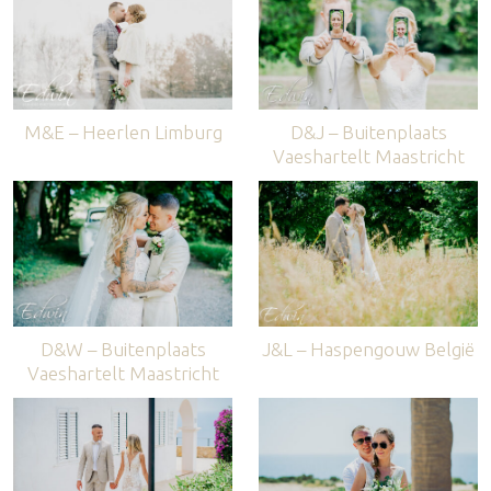
M&E – Heerlen Limburg
D&J – Buitenplaats
Vaeshartelt Maastricht
D&W – Buitenplaats
J&L – Haspengouw België
Vaeshartelt Maastricht