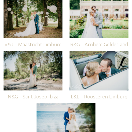
V&J – Maastricht Limburg
R&G – Arnhem Gelderland
N&G – Sant Josep Ibiza
L&L – Roosteren Limburg