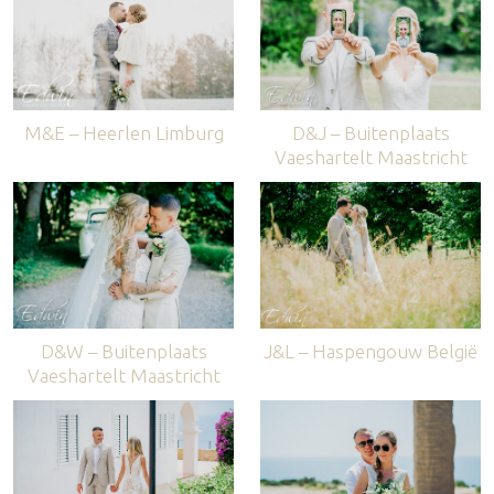
M&E – Heerlen Limburg
D&J – Buitenplaats
Vaeshartelt Maastricht
D&W – Buitenplaats
J&L – Haspengouw België
Vaeshartelt Maastricht