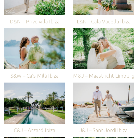
D&N – Prive villa Ibiza
L&K – Cala Vadella Ibiza
S&W – Ca’s Milà Ibiza
M&J – Maastricht Limburg
C&J – Atzaró Ibiza
J&J – Sant Jordi Ibiza