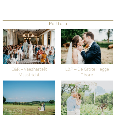
Portfolio
C&R – Vaeshartelt
L&P – De Grote Hegge
Maastricht
Thorn