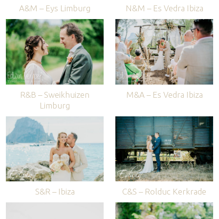
A&M – Eys Limburg
N&M – Es Vedra Ibiza
R&B – Sweikhuizen
M&A – Es Vedra Ibiza
Limburg
S&R – Ibiza
C&S – Rolduc Kerkrade