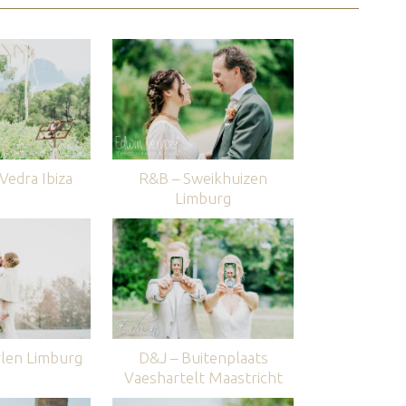
edra Ibiza
R&B – Sweikhuizen
Limburg
len Limburg
D&J – Buitenplaats
Vaeshartelt Maastricht