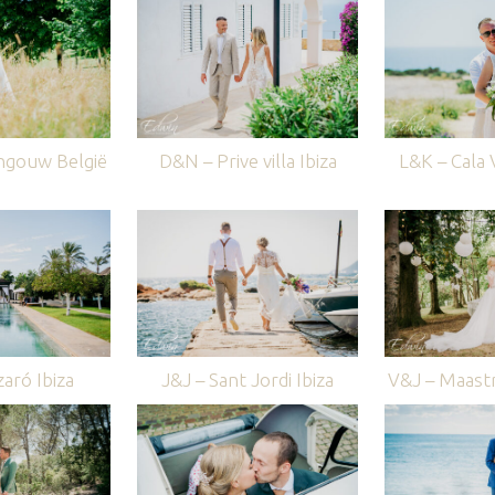
ngouw België
D&N – Prive villa Ibiza
L&K – Cala V
aró Ibiza
J&J – Sant Jordi Ibiza
V&J – Maastr