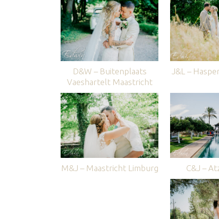
D&W – Buitenplaats
J&L – Haspe
Vaeshartelt Maastricht
M&J – Maastricht Limburg
C&J – Atz