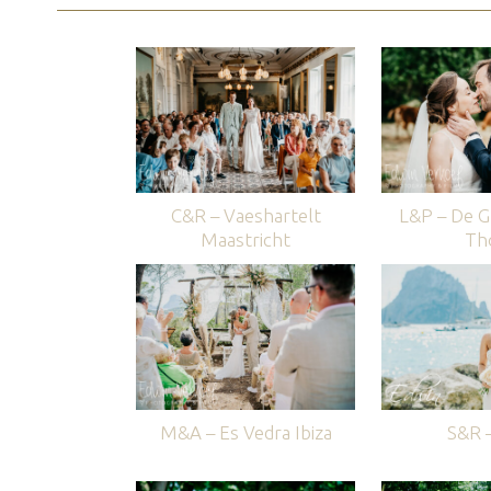
C&R – Vaeshartelt
L&P – De G
Maastricht
Th
M&A – Es Vedra Ibiza
S&R –