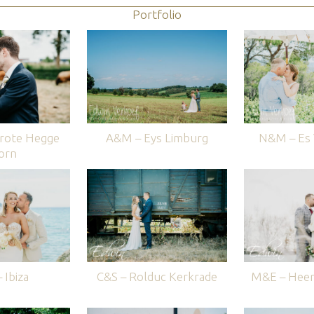
Portfolio
rote Hegge
A&M – Eys Limburg
N&M – Es V
orn
 Ibiza
C&S – Rolduc Kerkrade
M&E – Heer