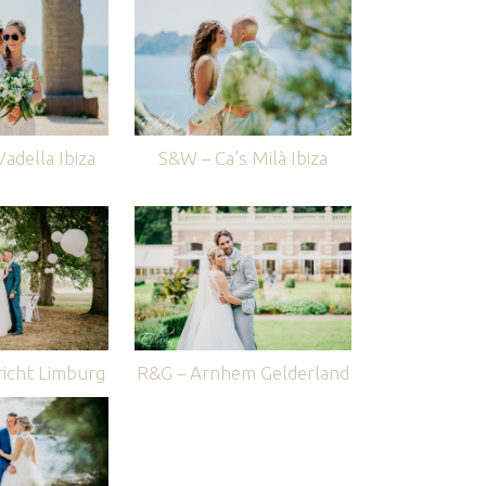
adella Ibiza
S&W – Ca’s Milà Ibiza
icht Limburg
R&G – Arnhem Gelderland