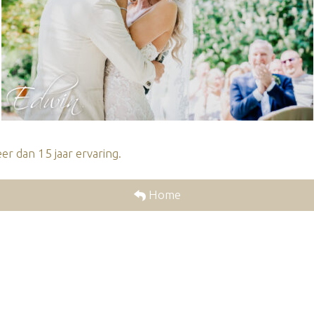
r dan 15 jaar ervaring.
Home