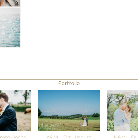
Portfolio
rote Hegge
A&M – Eys Limburg
N&M – Es V