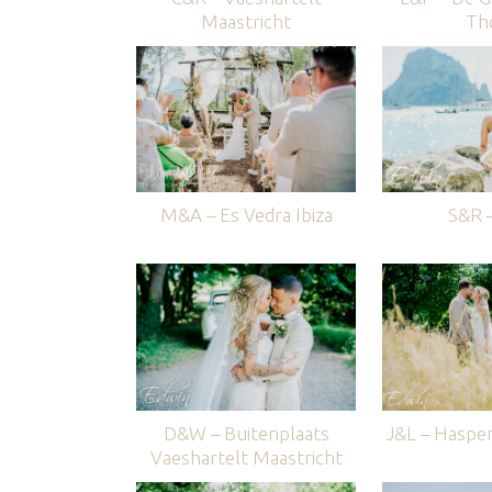
Maastricht
Th
M&A – Es Vedra Ibiza
S&R –
D&W – Buitenplaats
J&L – Haspe
Vaeshartelt Maastricht