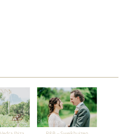
edra Ibiza
R&B – Sweikhuizen