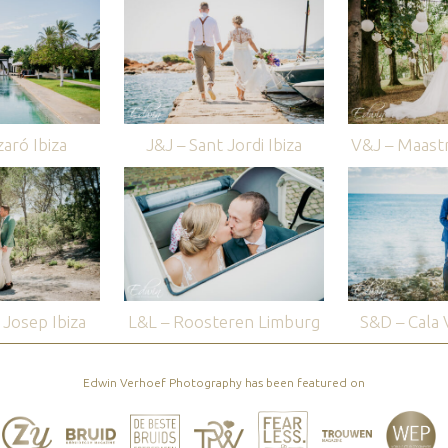
aró Ibiza
J&J – Sant Jordi Ibiza
V&J – Maastr
Josep Ibiza
L&L – Roosteren Limburg
S&D – Cala V
Edwin Verhoef Photography has been featured on