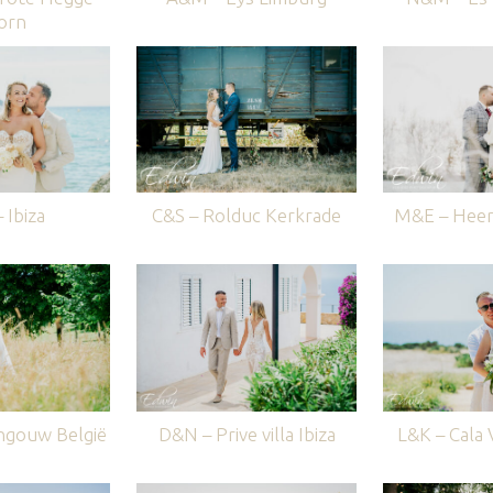
orn
 Ibiza
C&S – Rolduc Kerkrade
M&E – Heer
ngouw België
D&N – Prive villa Ibiza
L&K – Cala V