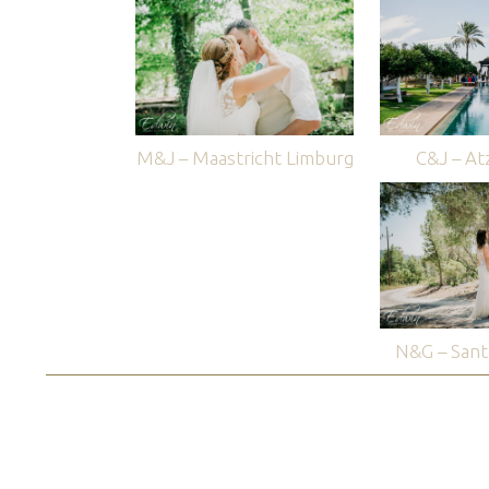
M&J – Maastricht Limburg
C&J – Atz
N&G – Sant 