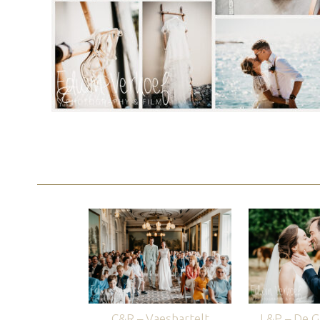
C&R – Vaeshartelt
L&P – De G