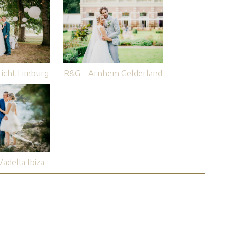
icht Limburg
R&G – Arnhem Gelderland
adella Ibiza