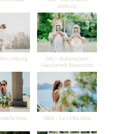
Limburg
len Limburg
D&J – Buitenplaats
Vaeshartelt Maastricht
adella Ibiza
S&W – Ca’s Milà Ibiza