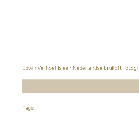
Edwin Verhoef is een Nederlandse bruiloft fotogra
Tags: