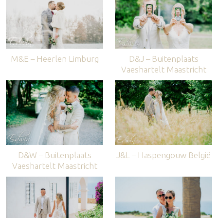
M&E – Heerlen Limburg
D&J – Buitenplaats
Vaeshartelt Maastricht
D&W – Buitenplaats
J&L – Haspengouw België
Vaeshartelt Maastricht