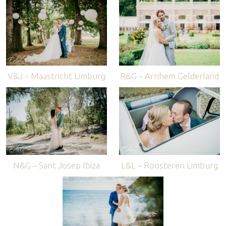
V&J – Maastricht Limburg
R&G – Arnhem Gelderland
N&G – Sant Josep Ibiza
L&L – Roosteren Limburg