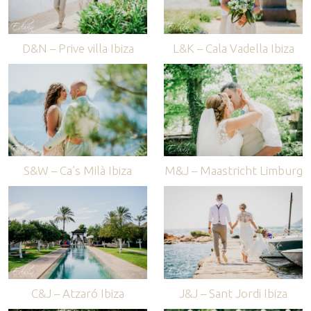
D&N – Prive villa Ibiza
L&K – Cala Vadella Ibiza
S&W – Ca’s Milà Ibiza
M&J – Maastricht Limburg
C&J – Atzaró Ibiza
J&J – Sant Jordi Ibiza