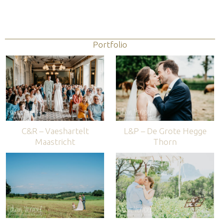
Portfolio
C&R – Vaeshartelt
L&P – De Grote Hegge
Maastricht
Thorn