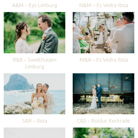
A&M – Eys Limburg
N&M – Es Vedra Ibiza
R&B – Sweikhuizen
M&A – Es Vedra Ibiza
Limburg
S&R – Ibiza
C&S – Rolduc Kerkrade