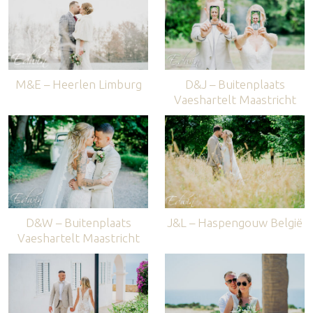
M&E – Heerlen Limburg
D&J – Buitenplaats
Vaeshartelt Maastricht
D&W – Buitenplaats
J&L – Haspengouw België
Vaeshartelt Maastricht