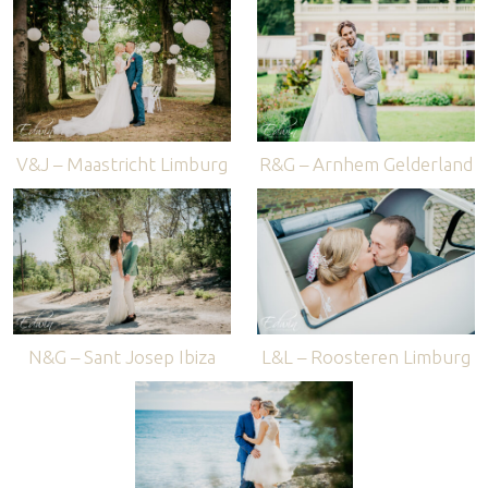
V&J – Maastricht Limburg
R&G – Arnhem Gelderland
N&G – Sant Josep Ibiza
L&L – Roosteren Limburg