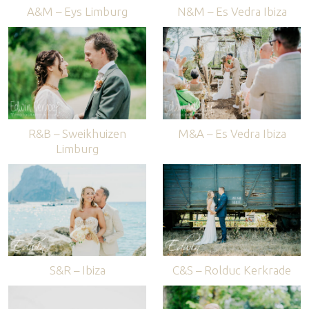
A&M – Eys Limburg
N&M – Es Vedra Ibiza
R&B – Sweikhuizen
M&A – Es Vedra Ibiza
Limburg
S&R – Ibiza
C&S – Rolduc Kerkrade