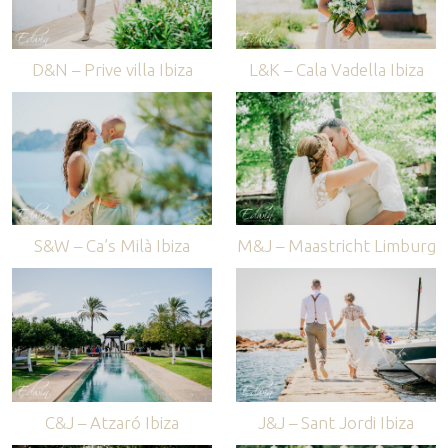
D&N – Prive villa Ibiza
L&K – Cala Vadella Ibiza
S&W – Ca’s Milà Ibiza
M&J – Maastricht Limburg
C&J – Atzaró Ibiza
J&J – Sant Jordi Ibiza