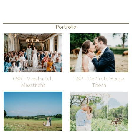
Portfolio
C&R – Vaeshartelt
L&P – De Grote Hegge
Maastricht
Thorn