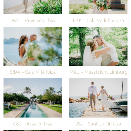
D&N – Prive villa Ibiza
L&K – Cala Vadella Ibiza
S&W – Ca’s Milà Ibiza
M&J – Maastricht Limburg
C&J – Atzaró Ibiza
J&J – Sant Jordi Ibiza