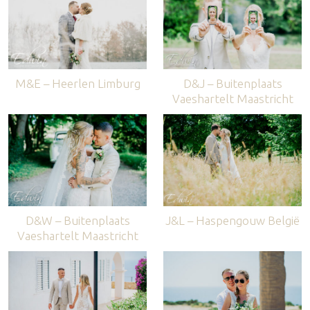
M&E – Heerlen Limburg
D&J – Buitenplaats
Vaeshartelt Maastricht
D&W – Buitenplaats
J&L – Haspengouw België
Vaeshartelt Maastricht