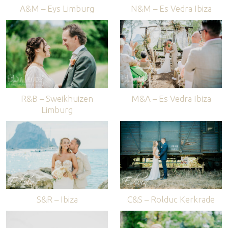
A&M – Eys Limburg
N&M – Es Vedra Ibiza
R&B – Sweikhuizen
M&A – Es Vedra Ibiza
Limburg
S&R – Ibiza
C&S – Rolduc Kerkrade