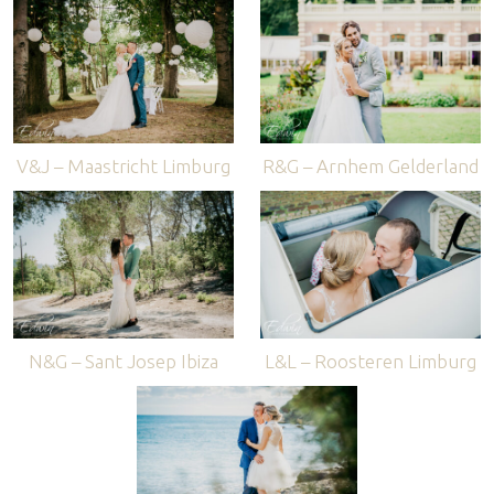
V&J – Maastricht Limburg
R&G – Arnhem Gelderland
N&G – Sant Josep Ibiza
L&L – Roosteren Limburg