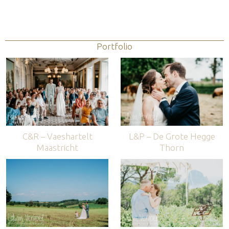
Portfolio
C&R – Vaeshartelt
L&P – De Grote Hegge
Maastricht
Thorn