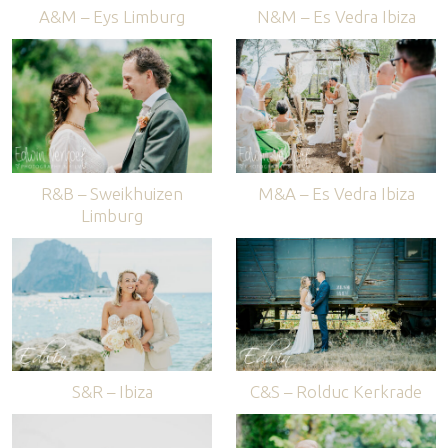
A&M – Eys Limburg
N&M – Es Vedra Ibiza
R&B – Sweikhuizen
M&A – Es Vedra Ibiza
Limburg
S&R – Ibiza
C&S – Rolduc Kerkrade