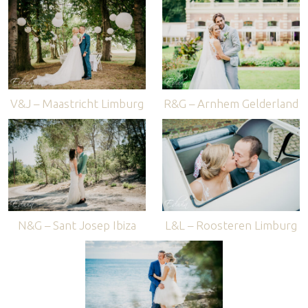
V&J – Maastricht Limburg
R&G – Arnhem Gelderland
N&G – Sant Josep Ibiza
L&L – Roosteren Limburg