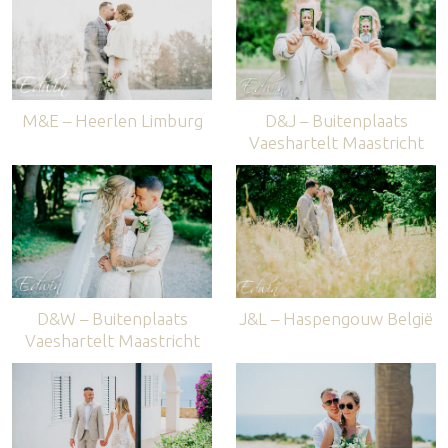
M&E – Heerlen Limburg
D&J – Buitenplaats
Vaeshartelt Maastricht
D&W – Buitenplaats
J&L – Haspengouw België
Vaeshartelt Maastricht