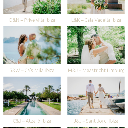
D&N – Prive villa Ibiza
L&K – Cala Vadella Ibiza
S&W – Ca’s Milà Ibiza
M&J – Maastricht Limburg
C&J – Atzaró Ibiza
J&J – Sant Jordi Ibiza