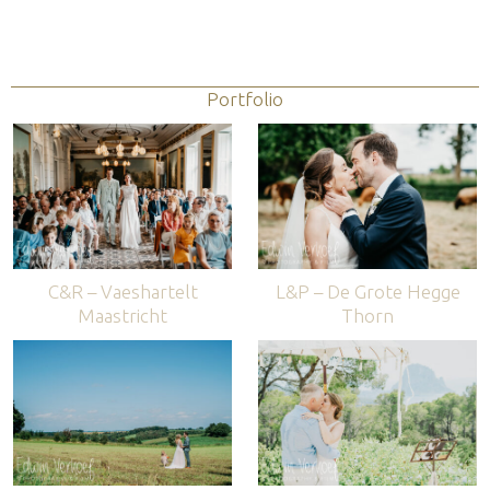
Portfolio
C&R – Vaeshartelt
L&P – De Grote Hegge
Maastricht
Thorn