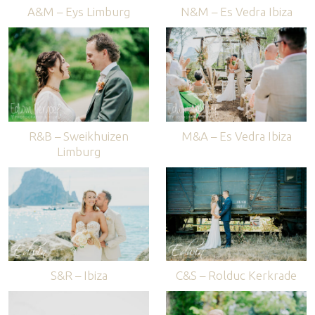
A&M – Eys Limburg
N&M – Es Vedra Ibiza
R&B – Sweikhuizen
M&A – Es Vedra Ibiza
Limburg
S&R – Ibiza
C&S – Rolduc Kerkrade