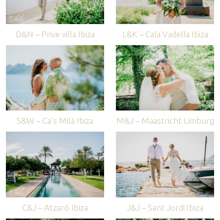
D&N – Prive villa Ibiza
L&K – Cala Vadella Ibiza
S&W – Ca’s Milà Ibiza
M&J – Maastricht Limburg
C&J – Atzaró Ibiza
J&J – Sant Jordi Ibiza