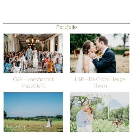
Portfolio
C&R – Vaeshartelt
L&P – De Grote Hegge
Maastricht
Thorn