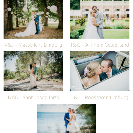
V&J – Maastricht Limburg
R&G – Arnhem Gelderland
N&G – Sant Josep Ibiza
L&L – Roosteren Limburg