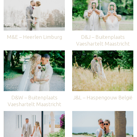
M&E – Heerlen Limburg
D&J – Buitenplaats
Vaeshartelt Maastricht
D&W – Buitenplaats
J&L – Haspengouw België
Vaeshartelt Maastricht