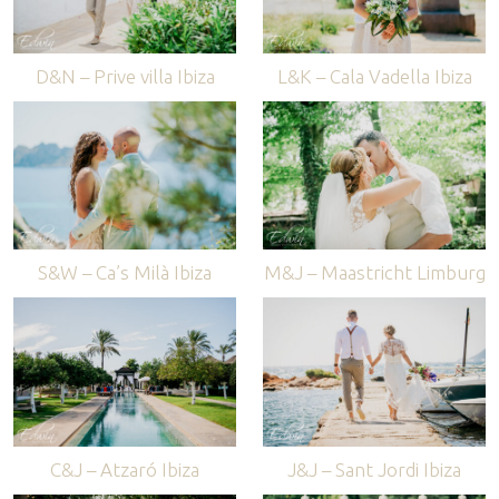
D&N – Prive villa Ibiza
L&K – Cala Vadella Ibiza
S&W – Ca’s Milà Ibiza
M&J – Maastricht Limburg
C&J – Atzaró Ibiza
J&J – Sant Jordi Ibiza