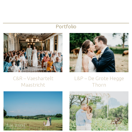
Portfolio
C&R – Vaeshartelt
L&P – De Grote Hegge
Maastricht
Thorn