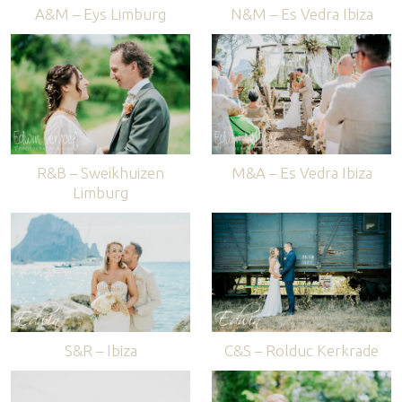
A&M – Eys Limburg
N&M – Es Vedra Ibiza
R&B – Sweikhuizen
M&A – Es Vedra Ibiza
Limburg
S&R – Ibiza
C&S – Rolduc Kerkrade