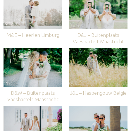
M&E – Heerlen Limburg
D&J – Buitenplaats
Vaeshartelt Maastricht
D&W – Buitenplaats
J&L – Haspengouw België
Vaeshartelt Maastricht