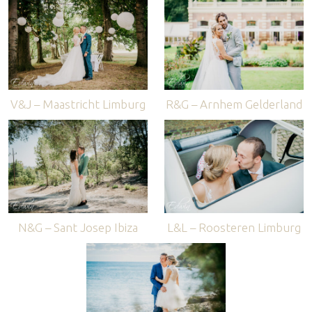
V&J – Maastricht Limburg
R&G – Arnhem Gelderland
N&G – Sant Josep Ibiza
L&L – Roosteren Limburg