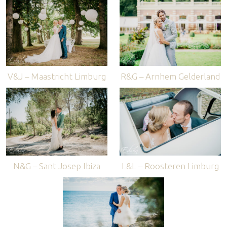
V&J – Maastricht Limburg
R&G – Arnhem Gelderland
N&G – Sant Josep Ibiza
L&L – Roosteren Limburg