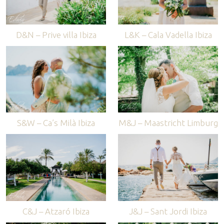
D&N – Prive villa Ibiza
L&K – Cala Vadella Ibiza
S&W – Ca’s Milà Ibiza
M&J – Maastricht Limburg
C&J – Atzaró Ibiza
J&J – Sant Jordi Ibiza