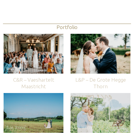
Portfolio
C&R – Vaeshartelt
L&P – De Grote Hegge
Maastricht
Thorn