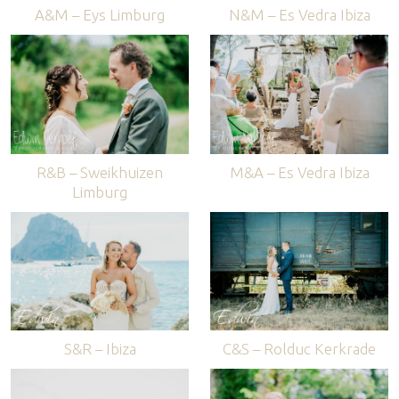
A&M – Eys Limburg
N&M – Es Vedra Ibiza
R&B – Sweikhuizen
M&A – Es Vedra Ibiza
Limburg
S&R – Ibiza
C&S – Rolduc Kerkrade