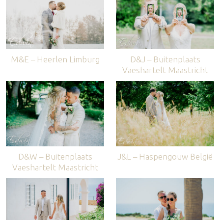
M&E – Heerlen Limburg
D&J – Buitenplaats
Vaeshartelt Maastricht
D&W – Buitenplaats
J&L – Haspengouw België
Vaeshartelt Maastricht