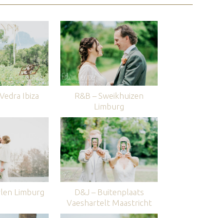
edra Ibiza
R&B – Sweikhuizen
Limburg
len Limburg
D&J – Buitenplaats
Vaeshartelt Maastricht