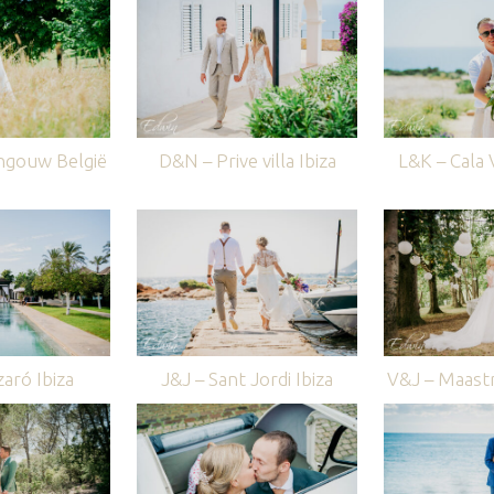
ngouw België
D&N – Prive villa Ibiza
L&K – Cala V
aró Ibiza
J&J – Sant Jordi Ibiza
V&J – Maastr