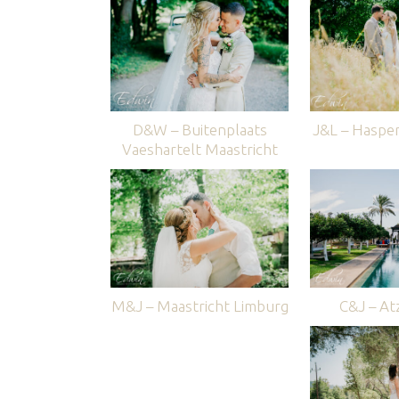
D&W – Buitenplaats
J&L – Haspe
Vaeshartelt Maastricht
M&J – Maastricht Limburg
C&J – Atz