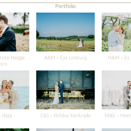
Portfolio
rote Hegge
A&M – Eys Limburg
N&M – Es V
orn
 Ibiza
C&S – Rolduc Kerkrade
M&E – Heer