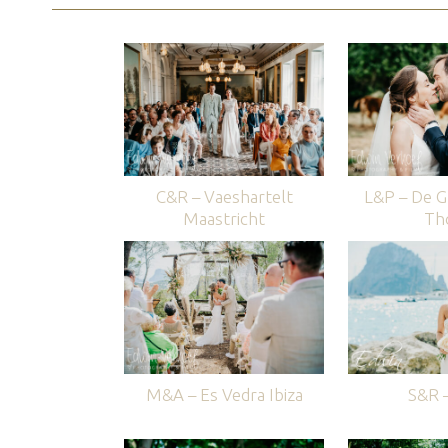
C&R – Vaeshartelt
L&P – De G
Maastricht
Th
M&A – Es Vedra Ibiza
S&R –