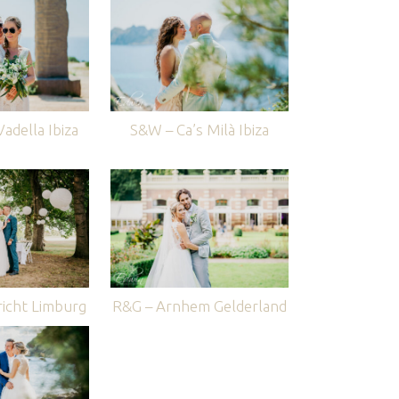
adella Ibiza
S&W – Ca’s Milà Ibiza
icht Limburg
R&G – Arnhem Gelderland