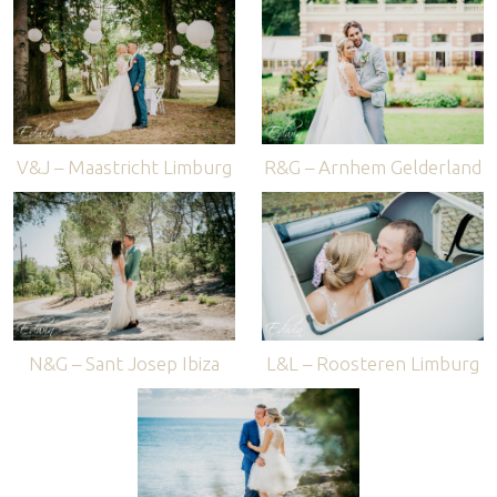
V&J – Maastricht Limburg
R&G – Arnhem Gelderland
N&G – Sant Josep Ibiza
L&L – Roosteren Limburg