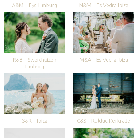
A&M – Eys Limburg
N&M – Es Vedra Ibiza
R&B – Sweikhuizen
M&A – Es Vedra Ibiza
Limburg
S&R – Ibiza
C&S – Rolduc Kerkrade