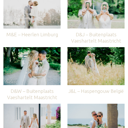
M&E – Heerlen Limburg
D&J – Buitenplaats
Vaeshartelt Maastricht
D&W – Buitenplaats
J&L – Haspengouw België
Vaeshartelt Maastricht