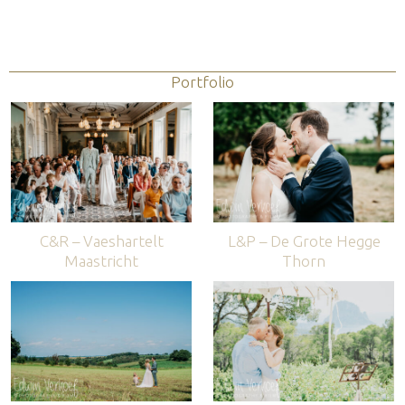
Portfolio
C&R – Vaeshartelt
L&P – De Grote Hegge
Maastricht
Thorn