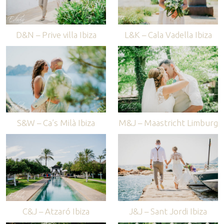
D&N – Prive villa Ibiza
L&K – Cala Vadella Ibiza
S&W – Ca’s Milà Ibiza
M&J – Maastricht Limburg
C&J – Atzaró Ibiza
J&J – Sant Jordi Ibiza