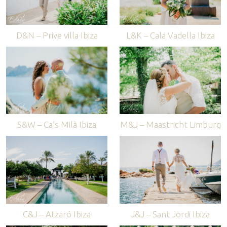
D&N – Prive villa Ibiza
L&K – Cala Vadella Ibiza
S&W – Ca’s Milà Ibiza
M&J – Maastricht Limburg
C&J – Atzaró Ibiza
J&J – Sant Jordi Ibiza