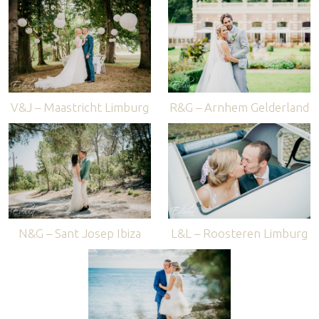
V&J – Maastricht Limburg
R&G – Arnhem Gelderland
N&G – Sant Josep Ibiza
L&L – Roosteren Limburg