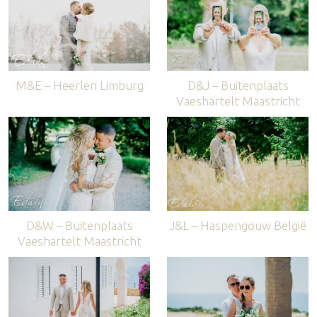
M&E – Heerlen Limburg
D&J – Buitenplaats
Vaeshartelt Maastricht
D&W – Buitenplaats
J&L – Haspengouw België
Vaeshartelt Maastricht