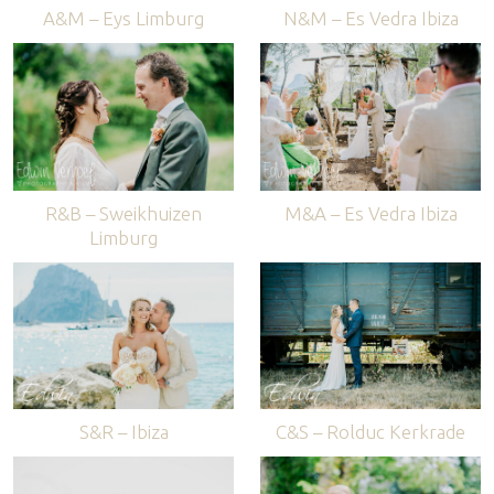
A&M – Eys Limburg
N&M – Es Vedra Ibiza
R&B – Sweikhuizen
M&A – Es Vedra Ibiza
Limburg
S&R – Ibiza
C&S – Rolduc Kerkrade