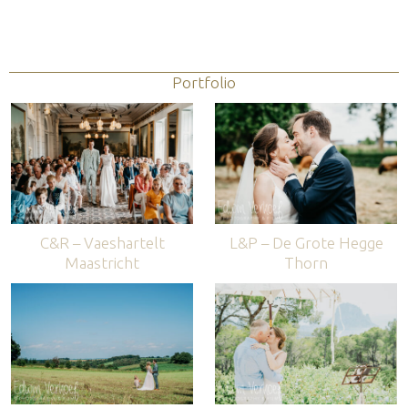
Portfolio
C&R – Vaeshartelt
L&P – De Grote Hegge
Maastricht
Thorn