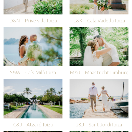
D&N – Prive villa Ibiza
L&K – Cala Vadella Ibiza
S&W – Ca’s Milà Ibiza
M&J – Maastricht Limburg
C&J – Atzaró Ibiza
J&J – Sant Jordi Ibiza