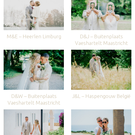
M&E – Heerlen Limburg
D&J – Buitenplaats
Vaeshartelt Maastricht
D&W – Buitenplaats
J&L – Haspengouw België
Vaeshartelt Maastricht