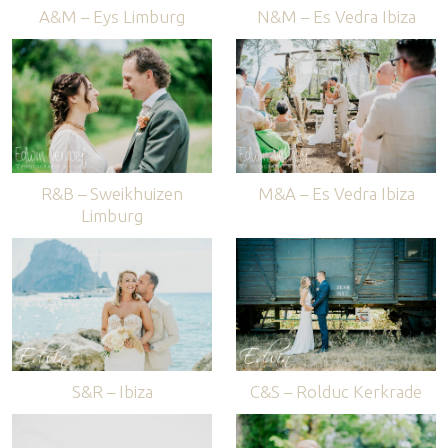
A&M – Eys Limburg
N&M – Es Vedra Ibiza
R&B – Sweikhuizen
M&A – Es Vedra Ibiza
Limburg
S&R – Ibiza
C&S – Rolduc Kerkrade