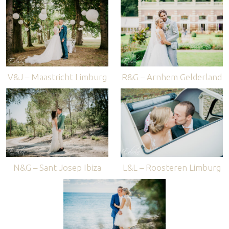
V&J – Maastricht Limburg
R&G – Arnhem Gelderland
N&G – Sant Josep Ibiza
L&L – Roosteren Limburg