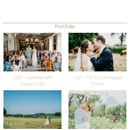
Portfolio
C&R – Vaeshartelt
L&P – De Grote Hegge
Maastricht
Thorn