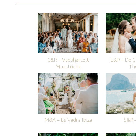
C&R – Vaeshartelt
L&P – De G
Maastricht
Th
M&A – Es Vedra Ibiza
S&R –