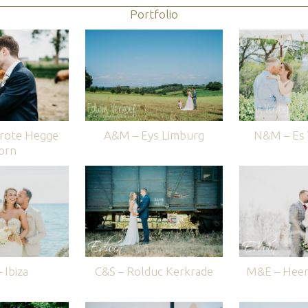
Portfolio
rote Hegge
A&M – Eys Limburg
N&M – Es V
orn
 Ibiza
C&S – Rolduc Kerkrade
M&E – Heer