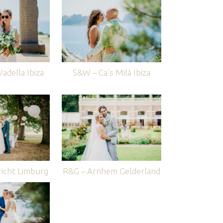
adella Ibiza
S&W – Ca’s Milà Ibiza
icht Limburg
R&G – Arnhem Gelderland