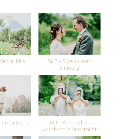
edra Ibiza
R&B – Sweikhuizen
Limburg
len Limburg
D&J – Buitenplaats
Vaeshartelt Maastricht