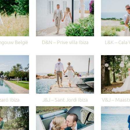
ngouw België
D&N – Prive villa Ibiza
L&K – Cala V
aró Ibiza
J&J – Sant Jordi Ibiza
V&J – Maastr