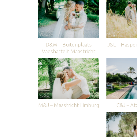
D&W – Buitenplaats
J&L – Haspe
Vaeshartelt Maastricht
M&J – Maastricht Limburg
C&J – Atz