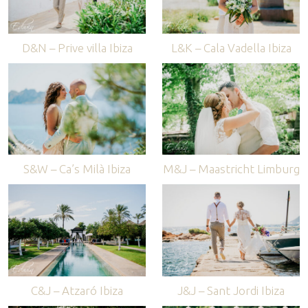
D&N – Prive villa Ibiza
L&K – Cala Vadella Ibiza
S&W – Ca’s Milà Ibiza
M&J – Maastricht Limburg
C&J – Atzaró Ibiza
J&J – Sant Jordi Ibiza