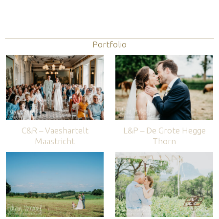
Portfolio
C&R – Vaeshartelt
L&P – De Grote Hegge
Maastricht
Thorn