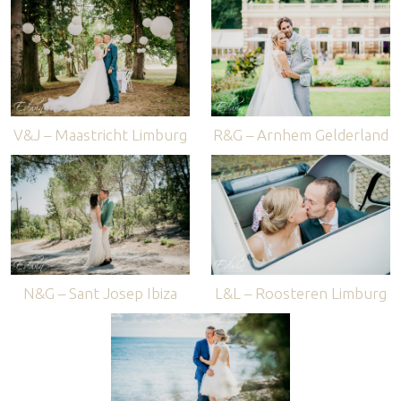
V&J – Maastricht Limburg
R&G – Arnhem Gelderland
N&G – Sant Josep Ibiza
L&L – Roosteren Limburg