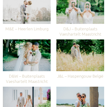
M&E – Heerlen Limburg
D&J – Buitenplaats
Vaeshartelt Maastricht
D&W – Buitenplaats
J&L – Haspengouw België
Vaeshartelt Maastricht