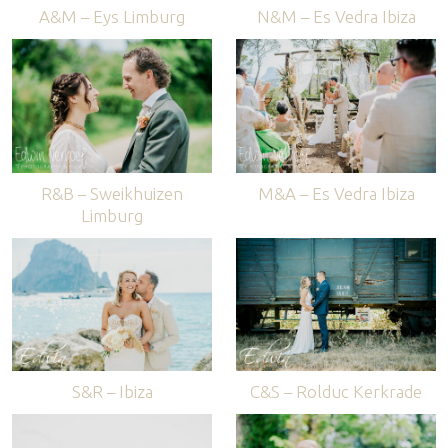
A&M – Eys Limburg
N&M – Es Vedra Ibiza
R&B – Sweikhuizen
M&A – Es Vedra Ibiza
Limburg
S&R – Ibiza
C&S – Rolduc Kerkrade