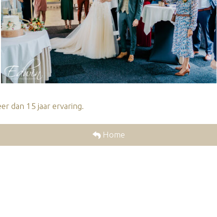
r dan 15 jaar ervaring.
Home