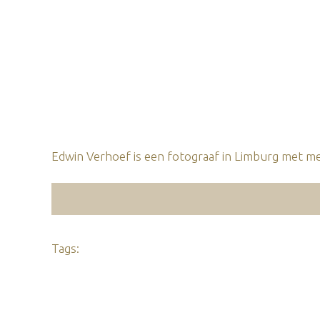
Edwin Verhoef is een fotograaf in Limburg met mee
Tags: