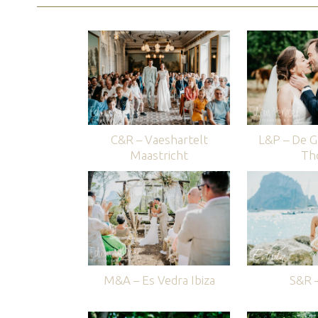
C&R – Vaeshartelt
L&P – De G
Maastricht
Th
M&A – Es Vedra Ibiza
S&R –