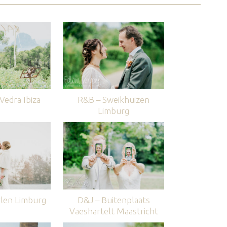
edra Ibiza
R&B – Sweikhuizen
Limburg
len Limburg
D&J – Buitenplaats
Vaeshartelt Maastricht