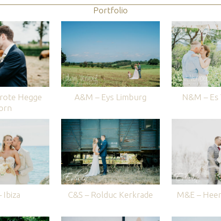
Portfolio
rote Hegge
A&M – Eys Limburg
N&M – Es V
orn
 Ibiza
C&S – Rolduc Kerkrade
M&E – Heer