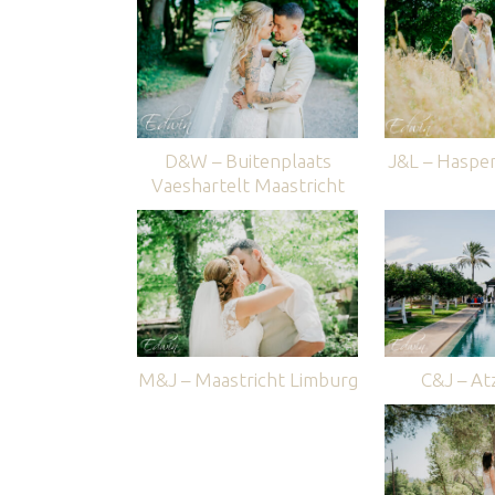
D&W – Buitenplaats
J&L – Haspe
Vaeshartelt Maastricht
M&J – Maastricht Limburg
C&J – Atz