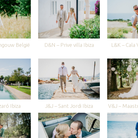
ngouw België
D&N – Prive villa Ibiza
L&K – Cala V
aró Ibiza
J&J – Sant Jordi Ibiza
V&J – Maastr