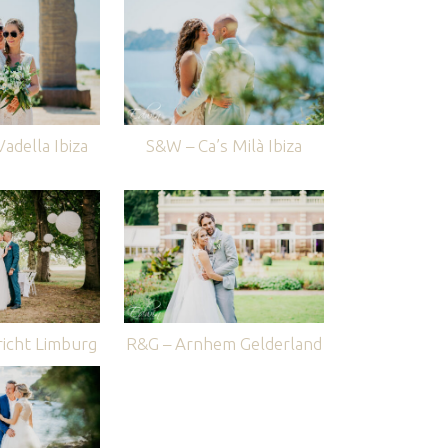
adella Ibiza
S&W – Ca’s Milà Ibiza
icht Limburg
R&G – Arnhem Gelderland