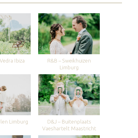
edra Ibiza
R&B – Sweikhuizen
Limburg
len Limburg
D&J – Buitenplaats
Vaeshartelt Maastricht