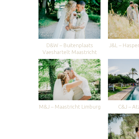
D&W – Buitenplaats
J&L – Haspe
Vaeshartelt Maastricht
M&J – Maastricht Limburg
C&J – Atz