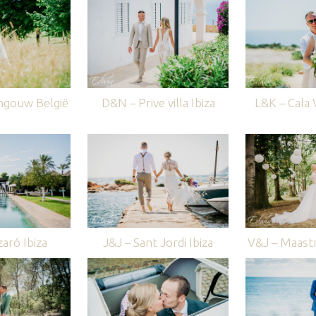
ngouw België
D&N – Prive villa Ibiza
L&K – Cala V
aró Ibiza
J&J – Sant Jordi Ibiza
V&J – Maastr