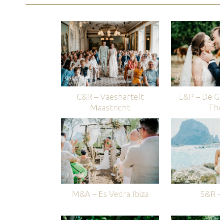
C&R – Vaeshartelt
L&P – De G
Maastricht
Th
M&A – Es Vedra Ibiza
S&R –