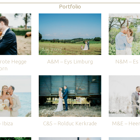
Portfolio
rote Hegge
A&M – Eys Limburg
N&M – Es V
orn
 Ibiza
C&S – Rolduc Kerkrade
M&E – Heer