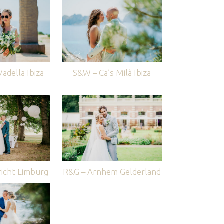
adella Ibiza
S&W – Ca’s Milà Ibiza
icht Limburg
R&G – Arnhem Gelderland