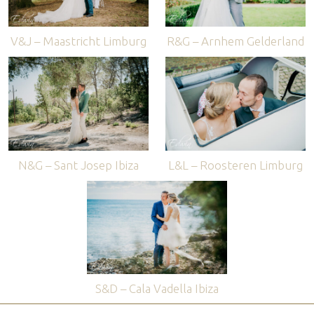
V&J – Maastricht Limburg
R&G – Arnhem Gelderland
N&G – Sant Josep Ibiza
L&L – Roosteren Limburg
S&D – Cala Vadella Ibiza