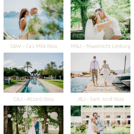
S&W – Ca’s Milà Ibiza
M&J – Maastricht Limburg
C&J – Atzaró Ibiza
J&J – Sant Jordi Ibiza