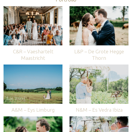
C&R – Vaeshartelt
L&P – De Grote Hegge
Maastricht
Thorn
A&M – Eys Limburg
N&M – Es Vedra Ibiza