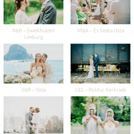
R&B – Sweikhuizen
M&A – Es Vedra Ibiza
Limburg
S&R – Ibiza
C&S – Rolduc Kerkrade