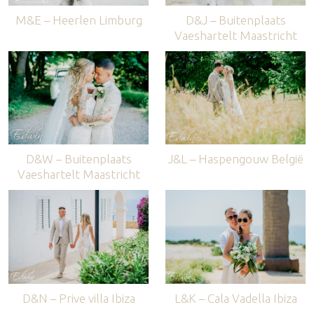
M&E – Heerlen Limburg
D&J – Buitenplaats
Vaeshartelt Maastricht
D&W – Buitenplaats
J&L – Haspengouw België
Vaeshartelt Maastricht
D&N – Prive villa Ibiza
L&K – Cala Vadella Ibiza