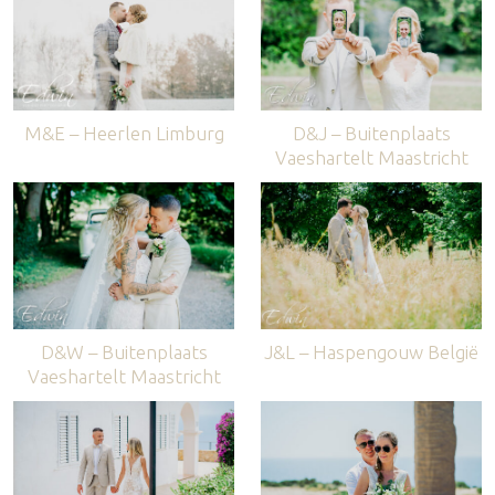
M&E – Heerlen Limburg
D&J – Buitenplaats
Vaeshartelt Maastricht
D&W – Buitenplaats
J&L – Haspengouw België
Vaeshartelt Maastricht