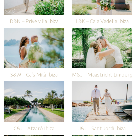
D&N – Prive villa Ibiza
L&K – Cala Vadella Ibiza
S&W – Ca’s Milà Ibiza
M&J – Maastricht Limburg
C&J – Atzaró Ibiza
J&J – Sant Jordi Ibiza