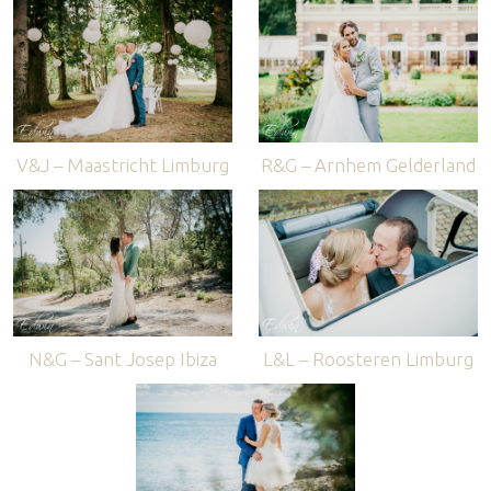
V&J – Maastricht Limburg
R&G – Arnhem Gelderland
N&G – Sant Josep Ibiza
L&L – Roosteren Limburg