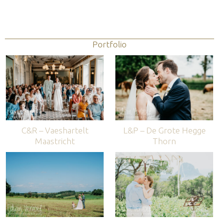
Portfolio
C&R – Vaeshartelt
L&P – De Grote Hegge
Maastricht
Thorn