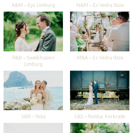
A&M – Eys Limburg
N&M – Es Vedra Ibiza
R&B – Sweikhuizen
M&A – Es Vedra Ibiza
Limburg
S&R – Ibiza
C&S – Rolduc Kerkrade