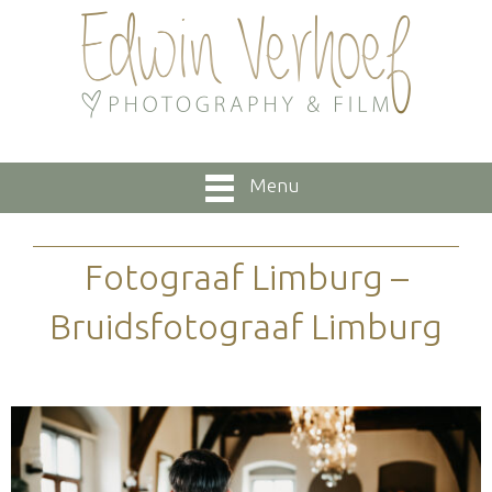
Menu
Fotograaf Limburg –
Bruidsfotograaf Limburg