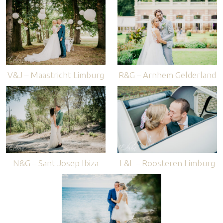
V&J – Maastricht Limburg
R&G – Arnhem Gelderland
N&G – Sant Josep Ibiza
L&L – Roosteren Limburg