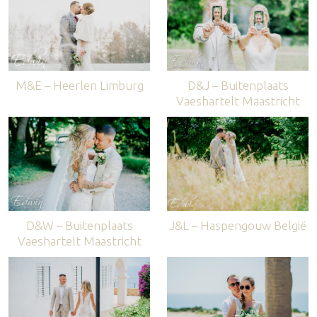
M&E – Heerlen Limburg
D&J – Buitenplaats
Vaeshartelt Maastricht
D&W – Buitenplaats
J&L – Haspengouw België
Vaeshartelt Maastricht