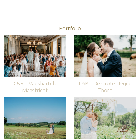
Portfolio
C&R – Vaeshartelt
L&P – De Grote Hegge
Maastricht
Thorn