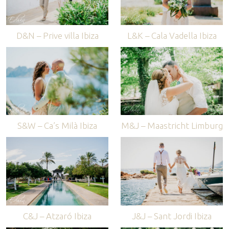
D&N – Prive villa Ibiza
L&K – Cala Vadella Ibiza
S&W – Ca’s Milà Ibiza
M&J – Maastricht Limburg
C&J – Atzaró Ibiza
J&J – Sant Jordi Ibiza