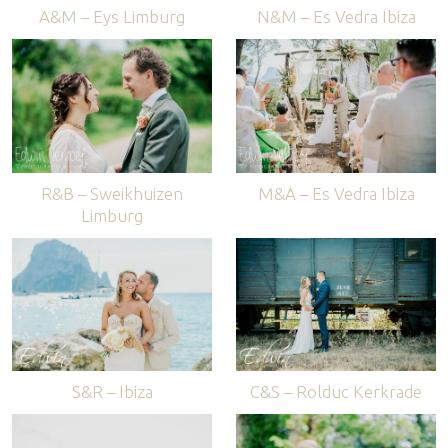
A&M – Eys Limburg
N&M – Es Vedra Ibiza
R&B – Sweikhuizen
M&A – Es Vedra Ibiza
Limburg
S&R – Ibiza
C&S – Rolduc Kerkrade